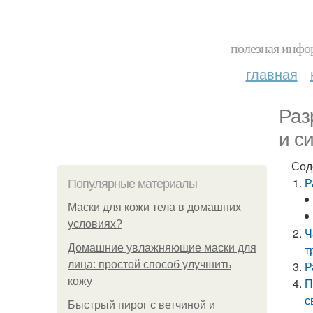
полезная инфор
главная
Раз
и с
Сод
Р
Популярные материалы
Маски для кожи тела в домашних
условиях?
Ч
Домашние увлажняющие маски для
т
лица: простой способ улучшить
Р
кожу
П
с
Быстрый пирог с ветчиной и