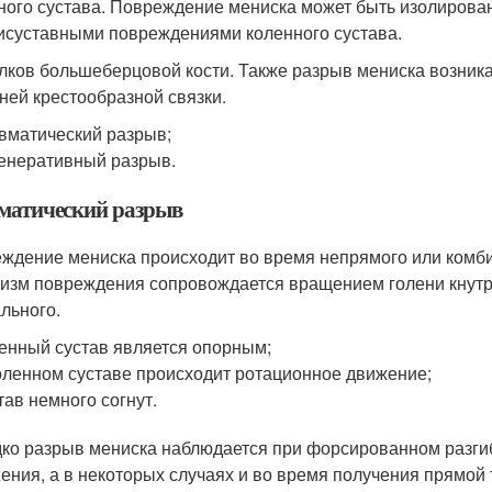
ного сустава. Повреждение мениска может быть изолирован
исуставными повреждениями коленного сустава.
ков большеберцовой кости. Также разрыв мениска возника
ней крестообразной связки.
вматический разрыв;
енеративный разрыв.
матический разрыв
ждение мениска происходит во время непрямого или комб
изм повреждения сопровождается вращением голени кнутри
льного.
енный сустав является опорным;
оленном суставе происходит ротационное движение;
тав немного согнут.
ко разрыв мениска наблюдается при форсированном разгиба
ения, а в некоторых случаях и во время получения прямой 