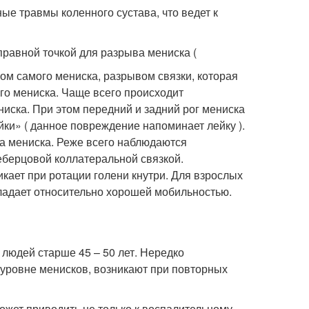
ые травмы коленного сустава, что ведет к
правной точкой для разрыва мениска (
м самого мениска, разрывом связки, которая
го мениска. Чаще всего происходит
иска. При этом передний и задний рог мениска
ки» ( данное повреждение напоминает лейку ).
га мениска. Реже всего наблюдаются
берцовой коллатеральной связкой.
кает при ротации голени кнутри. Для взрослых
бладает относительно хорошей мобильностью.
людей старше 45 – 50 лет. Нередко
 уровне менисков, возникают при повторных
ожет приводить не только к воспалительному