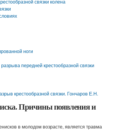
крестообразной связки колена
вязки
словиях
ированной ноги
 разрыва передней крестообразной связки
азрыв крестообразной связки. Гончаров Е.Н.
ниска. Причины появления и
енисков в молодом возрасте, является травма