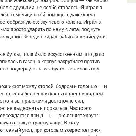
ол с друзьями, не особо стараясь. Я играл в
щался за медицинской помощью, даже когда
естообразную связку левого колена. Играл в
ло просто ударить по нему с лета, под чуть
ак ударил Зинедин Зидан, забивая «Байеру» в
вые бутсы, поле было искусственным, это дало
пилась в газон, а корпус закрутился против
лено подвернулось, как будто сложилось под
 возникает между стопой, бедром и голенью — и
но, если бедренная кость встает не под тем
тко и вы приложили достаточно сил,
ет не выдержать и порваться. Часто это
повреждается при ДТП, — объясняет хирург
олучают такую травму чаще. В силу
т самый угол, при которым возрастает риск