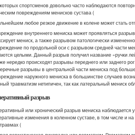
некоторых спортсменов довольно часто наблюдаются повторн
ческим повреждениям менисков сустава (
дальнейшем любое резкое движение в колене может стать от
реждение внутреннего мениска может проявляться разрыво
сирует мениск, а также разрывом патологически измененно
реждение по продольной оси с разрывом средней части мен
аются целыми. Данный разрыв получил название «ручки лей
же нередко происходят разрывы переднего или заднего ро
еречные разрывы в центральной части мениска под больше
реждение наружного мениска в большинстве случаев возни
ный травматизм нетипичен, так как латеральный мениск о
неративный разрыв
еративный или хронический разрыв мениска наблюдается у 
еративные изменения в коленном суставе, в том числе и на
травмах (
рая ревматическая лихорадка или ревматизм. Ревматизм м