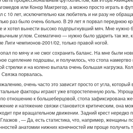
гомедов или Конор Макгрегор, а можно просто играть в футб
л с 10 лет, исключительно как любитель и ни разу не обра
лько раз было очень больно. В 29 лет я порвал переднюю кр
е и хотел вынести высоко подпрыгнувший мяч. Мне нужно бы
вычным углом. Схематично — нужно было ударить так же, к
е Лиги чемпионов-2001/02, только правой ногой.
попал по мячу и не смог сохранить баланс. На мне были но
ное сцепление подошвы, и получилось, что стопа намертво в
ой стрелки и на колено выпала очень большая нагрузка. Ко
. Связка порвалась.
ожалению, очень часто это зависит просто от угла, который
стальные факторы играют уже второстепенную роль. Упрощен
 по отношению к большеберцовой, стопа зафиксирована жес
жение и натяжение связки становится критическим, она мож
ходит при вращательном движении. Задний крест нередко 
Глазков , — Да, есть статистика, что, например, женщины п
нностей анатомии нижних конечностей им проще получить то