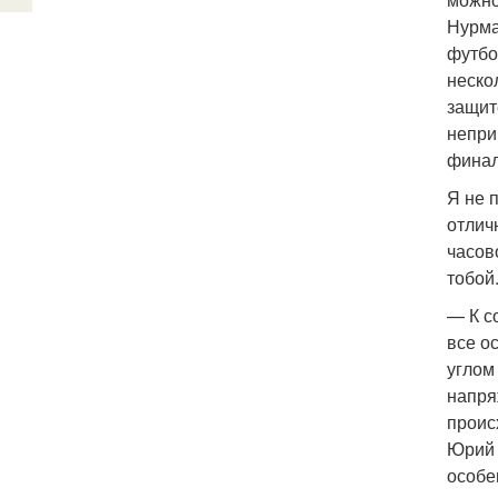
Нурма
футбо
неско
защит
непри
финал
Я не 
отлич
часов
тобой
— К с
все о
углом
напря
проис
Юрий 
особе