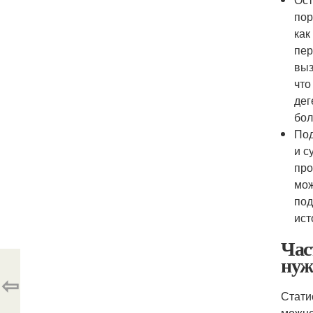
пор
как
пер
выз
что
дег
бол
Под
и с
про
мож
под
ист
Час
нуж
⇦
Стати
можно