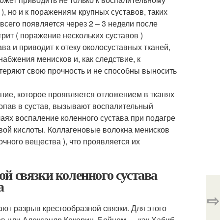
, но и к поражениям крупных суставов, таких
всего появляется через 2 – 3 недели после
рит ( поражение нескольких суставов )
ва и приводит к отеку околосуставных тканей,
абжения менисков и, как следствие, к
теряют свою прочность и не способны выносить
ние, которое проявляется отложением в тканях
попав в сустав, вызывают воспалительный
ях воспаление коленного сустава при подагре
вой кислоты. Коллагеновые волокна менисков
чного вещества ), что проявляется их
й связки коленного сустава
а
⇨
чают разрыв крестообразной связки. Для этого
в или Александр Кокорин. Бойцом — как Хабиб