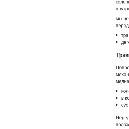
колен
внутр
мыщел
перед
тра
дег
Трав
Повре
механ
медиа
кол
в к
сус
Неред
полож