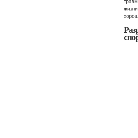
травм
жизни
хорош
Раз
спо