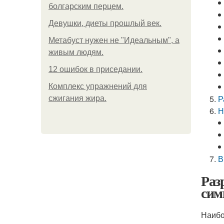
болгарским перцем.
Девушки, диеты прошлый век.
Метабуст нужен не "Идеальным", а
живым людям.
12 ошибок в приседании.
Комплекс упражнений для
Р
сжигания жира.
Н
В
Раз
сим
Наибо