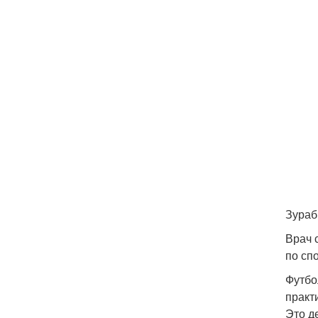
Зураб
Врач 
по сп
Футбо
практ
Это д