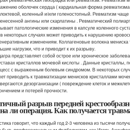
ажению оболочек сердца ( кардиальная форма ревматизма )
 локтевой, коленный и/или голеностопный. Ревматизм чаще 
енесенной ангины или скарлатины . Ревматический полиарт
ывает патологические изменения в капсуле коленного суста
 в некоторых случаях может приводить к нарушению кровосн
енеративным изменениям. Коллагеновые волокна мениска 
ьшие нагрузки, что и приводит к их разрыву.
агра представляет собой острое или хроническое заболева
уставах кристаллов мочевой кислоты . Данные кристаллы, 
цесс с выраженным болевым синдромом. В некоторых случа
ет приводить к травматизации менисков кристаллами моче
вергаются дезорганизации ( повреждение клеток и межклето
ончением и потерей прочности.
тичный разрыв передней крестообразно
на ли операция. Как получается травм
стика говорит, что каждый год 2-3 человека из тысячи полу
 быть профессиональным футболистом, как Игорь Акинфее