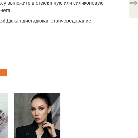
⇨
ссу выложите в стеклянную или силиконовую
нета.
ся! Дюкан диетадюкан этапчередование