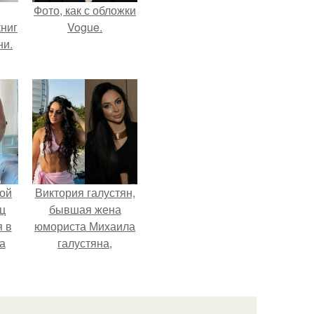
Фото, как с обложки
ниг
Vogue.
ни.
ой
Виктория галустян,
ц
бывшая жена
я в
юмориста Михаила
а
галустяна,
го
рассказала о
я
неожиданных
последствиях
развода.