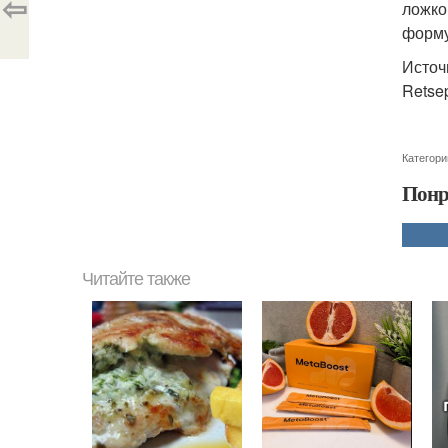
⇦
ложко
форму
Источ
Retsep
Категори
Понр
Читайте также