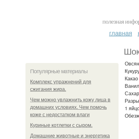
полезная инфор
главная
Шок
Овсяны
Кукуру
Популярные материалы
Какао
Комплекс упражнений для
Ванили
сжигания жира.
Сахар
Чем можно увлажнить кожу лица в
Разрых
домашних условиях. Чем помочь
1 яйцо
коже с недостатком влаги
Обезж
Куриные котлетки с сыром.
Домашние животные и энергетика