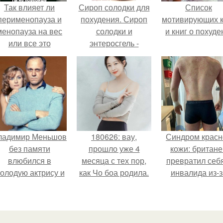
Так влияет ли
Сироп солодки для
Список
перименопауза и
похудения. Сироп
мотивирующих к
менопауза на вес
солодки и
и книг о похуде
или все это
энтеросгель -
ерунда?
чистка
лимфосистемы.
ладимир Меньшов
180626: вау,
Синдром красн
без памяти
прошло уже 4
кожи: британе
влюбился в
месяца с тех пор,
превратил себ
олодую актрису и
как Чо боа родила.
инвалида из-з
аже решил уйти от
бесконтрольно
алентовой ради
использовани
неё.
мази.