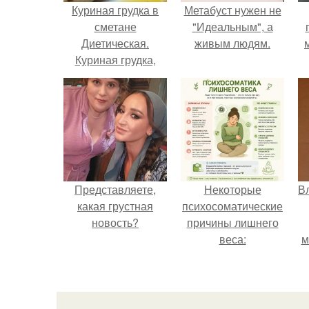
Куриная грудка в
Метабуст нужен не
сметане
"Идеальным", а
Диетическая.
живым людям.
Куриная грудка,
запеченная в
сметане.
Представляете,
Некоторые
В
какая грустная
психосоматические
новость?
причины лишнего
веса:
м
д