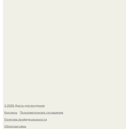
Синдром красной кожи: британец превратил себя в
инвалида из-за бесконтрольного использования мази.
Виктория галустян, бывшая жена юмориста Михаила
галустяна, рассказала о неожиданных последствиях
развода.
© 2026 Диета для похудения
Контакты
Пользовательское соглашение
Политика конфидециальности
Обратная связь