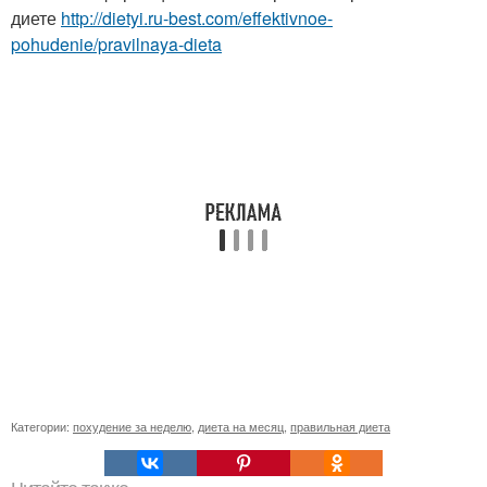
диете
http://dietyi.ru-best.com/effektivnoe-
pohudenie/pravilnaya-dieta
Категории:
похудение за неделю
,
диета на месяц
,
правильная диета