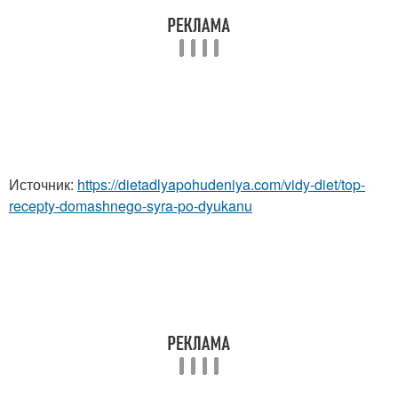
Источник:
https://dietadlyapohudeniya.com/vidy-diet/top-
recepty-domashnego-syra-po-dyukanu