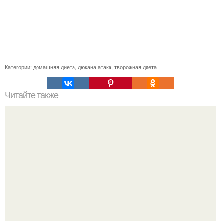
Категории:
домашняя диета
,
дюкана атака
,
творожная диета
Читайте также
Диета на голоде. Гречневая диета не голодная, но
эффективная для похудения, продолжительность диеты
7-14 дней.