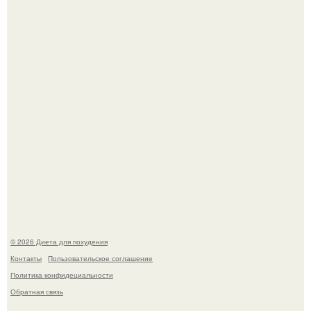
Домашние конфеты "Три Мушкетера" - это легкая,
воздушная шоколадная нуга, покрытая молочным
шоколадом.
Это Моника - ей 26.
© 2026 Диета для похудения
Контакты
Пользовательское соглашение
Политика конфидециальности
Обратная связь