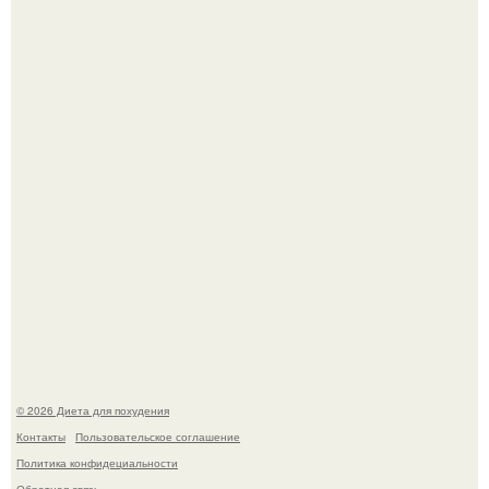
Синдром красной кожи: британец превратил себя в
инвалида из-за бесконтрольного использования мази.
Виктория галустян, бывшая жена юмориста Михаила
галустяна, рассказала о неожиданных последствиях
развода.
© 2026 Диета для похудения
Контакты
Пользовательское соглашение
Политика конфидециальности