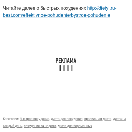
Читайте далее о быстрых похудениях
http://dietyi.ru-
best.com/effektivnoe-pohudenie/bystroe-pohudenie
Категории:
быстрое похудение
,
диета для похудения
,
правильная диета
,
диета на
каждый день
,
похудение за неделю
,
диета для беременных