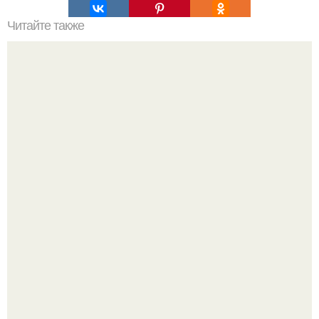
Читайте также
Интересно. 40 жизненных уроков, которые я выучил к 40
годам.
Так влияет ли перименопауза и менопауза на вес или