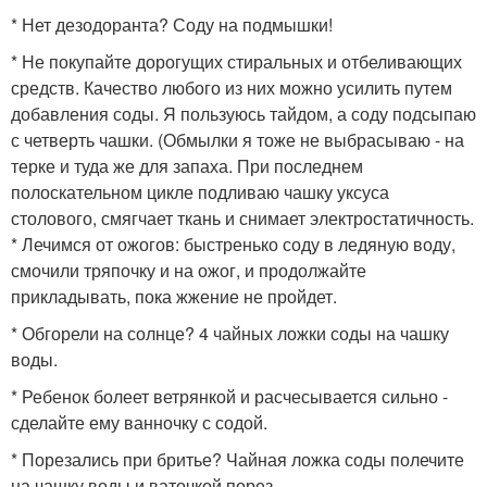
* Нет дезодоранта? Соду на подмышки!
* Не покупайте дорогущих стиральных и отбеливающих
средств. Качество любого из них можно усилить путем
добавления соды. Я пользуюсь тайдом, а соду подсыпаю
с четверть чашки. (Обмылки я тоже не выбрасываю - на
терке и туда же для запаха. При последнем
полоскательном цикле подливаю чашку уксуса
столового, смягчает ткань и снимает электростатичность.
* Лечимся от ожогов: быстренько соду в ледяную воду,
смочили тряпочку и на ожог, и продолжайте
прикладывать, пока жжение не пройдет.
* Обгорели на солнце? 4 чайных ложки соды на чашку
воды.
* Ребенок болеет ветрянкой и расчесывается сильно -
сделайте ему ванночку с содой.
* Порезались при бритье? Чайная ложка соды полечите
на чашку воды и ваточкой порез.