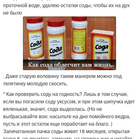
проточной воде, удаляю остатки соды, чтобы их на дух
не было
. Даже старую воловину таким манером можно под
телятинку молодую скосить.
* Как проверить соду на годность? Лишь в том случае,
если вы погасили соду уксусом, и при этом шипучка идет
вяленькая, значит, сода выдохлась. (Но не
выбрасывайте вон: насыпьте на дно помойного ведра,
пусть и этот остаток еще поработает на благо. )
Запечатанная пачка соды живет 18 месяцев, открытая
всего 6. не ленитесь заменить на свеженькую и читайте