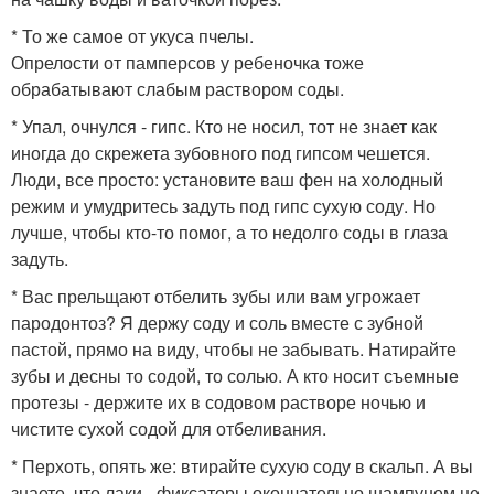
* То же самое от укуса пчелы.
Опрелости от памперсов у ребеночка тоже
обрабатывают слабым раствором соды.
* Упал, очнулся - гипс. Кто не носил, тот не знает как
иногда до скрежета зубовного под гипсом чешется.
Люди, все просто: установите ваш фен на холодный
режим и умудритесь задуть под гипс сухую соду. Но
лучше, чтобы кто-то помог, а то недолго соды в глаза
задуть.
* Вас прельщают отбелить зубы или вам угрожает
пародонтоз? Я держу соду и соль вместе с зубной
пастой, прямо на виду, чтобы не забывать. Натирайте
зубы и десны то содой, то солью. А кто носит съемные
протезы - держите их в содовом растворе ночью и
чистите сухой содой для отбеливания.
* Перхоть, опять же: втирайте сухую соду в скальп. А вы
знаете, что лаки - фиксаторы окончательно шампунем не