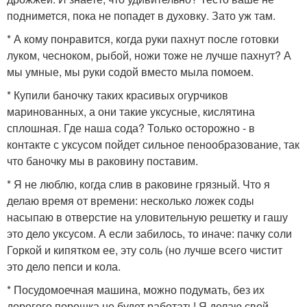
поднимется, пока не попадет в духовку. Зато уж там.
* А кому понравится, когда руки пахнут после готовки
луком, чесноком, рыбой, ножи тоже не лучше пахнут? А
мы умные, мы руки содой вместо мыла помоем.
* Купили баночку таких красивых огурчиков
маринованных, а они такие уксусные, кислятина
сплошная. Где наша сода? Только осторожно - в
контакте с уксусом пойдет сильное пенообразование, так
что баночку мы в раковину поставим.
* Я не люблю, когда слив в раковине грязный. Что я
делаю время от времени: несколько ложек соды
насыпаю в отверстие на уловительную решетку и гашу
это дело уксусом. А если забилось, то иначе: пачку соли
Горкой и кипятком ее, эту соль (но лучше всего чистит
это дело пепси и кола.
* Посудомоечная машина, можно подумать, без их
дорогого порошка не будет работать! Я делаю свой