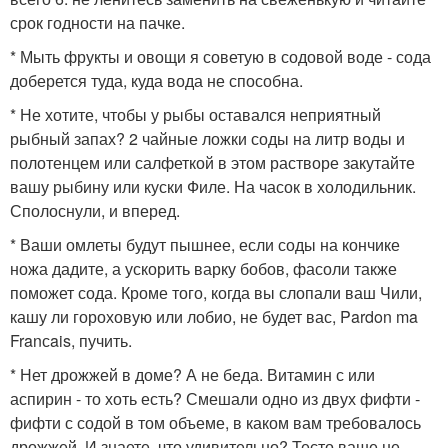
срок годности на пачке.
* Мыть фрукты и овощи я советую в содовой воде - сода
доберется туда, куда вода не способна.
* Не хотите, чтобы у рыбы оставался неприятный
рыбный запах? 2 чайные ложки соды на литр воды и
полотенцем или салфеткой в этом растворе закутайте
вашу рыбину или куски Филе. На часок в холодильник.
Сполоснули, и вперед.
* Ваши омлеты будут пышнее, если соды на кончике
ножа дадите, а ускорить варку бобов, фасоли также
поможет сода. Кроме того, когда вы слопали ваш Чили,
кашу ли гороховую или лобио, не будет вас, Pardon ma
Franсais, пучить.
* Нет дрожжей в доме? А не беда. Витамин с или
аспирин - то хоть есть? Смешали одно из двух фифти -
фифти с содой в том объеме, в каком вам требовалось
дрожжей. И знаете, что удивительно? Тесто ваше не