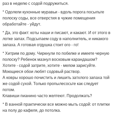
раз в неделю с содой подружиться.
* Одолели кухонные муравьи - вдоль порога посыпьте
полоску соды, все отверстия в чужие помещения
обработайте - уйдут.
* Да, это факт: коты наши и писают, и какают. И от этого в
лотке запах. Подсыпаем соду в наполнитель, и никакого
запаха. А готовая отдушка стоит ого - го!
* Хитрим по дому. Чиркнули по побелке и имеете черную
полоску? Ребенок мазнул восковым карандашом?
Хотите - содой затрите, хотите - мелом зарисуйте.
Моющиеся обои любят содовый раствор.
А ковры хорошо почистить и лишить затхлого запаха той
же содой сухой. Только пропылесосьте как следует
потом.
Клавиши пианино часто желтеют. Продолжать?
* В ванной практически все можно мыть содой: от плитки
на полу до кафеля, до потолка.