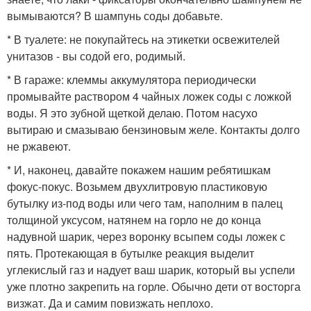
вымываются? В шампунь соды добавьте.
* В туалете: не покупайтесь на этикетки освежителей
унитазов - вы содой его, родимый.
* В гараже: клеммы аккумулятора периодически
промывайте раствором 4 чайных ложек соды с ложкой
воды. Я это зубной щеткой делаю. Потом насухо
вытираю и смазываю бензиновым желе. Контакты долго
не ржавеют.
* И, наконец, давайте покажем нашим ребятишкам
фокус-покус. Возьмем двухлитровую пластиковую
бутылку из-под воды или чего там, наполним в палец
толщиной уксусом, натянем на горло не до конца
надувной шарик, через воронку всыпем соды ложек с
пять. Протекающая в бутылке реакция выделит
углекислый газ и надует ваш шарик, который вы успели
уже плотно закрепить на горле. Обычно дети от восторга
визжат. Да и самим повизжать неплохо.