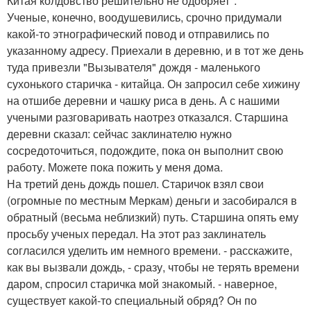
Китая колдовство решительно не одобряет".
Ученые, конечно, воодушевились, срочно придумали
какой-то этнографический повод и отправились по
указанному адресу. Приехали в деревню, и в тот же день
туда привезли "Вызывателя" дождя - маленького
сухонького старичка - китайца. Он запросил себе хижину
на отшибе деревни и чашку риса в день. А с нашими
учеными разговаривать наотрез отказался. Старшина
деревни сказал: сейчас заклинателю нужно
сосредоточиться, подождите, пока он выполнит свою
работу. Можете пока пожить у меня дома.
На третий день дождь пошел. Старичок взял свои
(огромные по местным Меркам) деньги и засобирался в
обратный (весьма неблизкий) путь. Старшина опять ему
просьбу ученых передал. На этот раз заклинатель
согласился уделить им немного времени. - расскажите,
как вы вызвали дождь, - сразу, чтобы не терять времени
даром, спросил старичка мой знакомый. - наверное,
существует какой-то специальный обряд? Он по