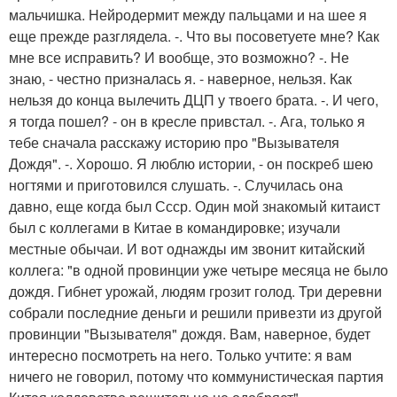
мальчишка. Нейродермит между пальцами и на шее я
еще прежде разглядела. -. Что вы посоветуете мне? Как
мне все исправить? И вообще, это возможно? -. Не
знаю, - честно призналась я. - наверное, нельзя. Как
нельзя до конца вылечить ДЦП у твоего брата. -. И чего,
я тогда пошел? - он в кресле привстал. -. Ага, только я
тебе сначала расскажу историю про "Вызывателя
Дождя". -. Хорошо. Я люблю истории, - он поскреб шею
ногтями и приготовился слушать. -. Случилась она
давно, еще когда был Ссср. Один мой знакомый китаист
был с коллегами в Китае в командировке; изучали
местные обычаи. И вот однажды им звонит китайский
коллега: "в одной провинции уже четыре месяца не было
дождя. Гибнет урожай, людям грозит голод. Три деревни
собрали последние деньги и решили привезти из другой
провинции "Вызывателя" дождя. Вам, наверное, будет
интересно посмотреть на него. Только учтите: я вам
ничего не говорил, потому что коммунистическая партия