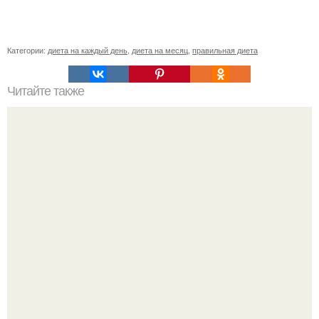
Категории:
диета на каждый день
,
диета на месяц
,
правильная диета
Читайте также
Гречневая диета. На этой диете можно сбросить до 10 кг
за неделю.