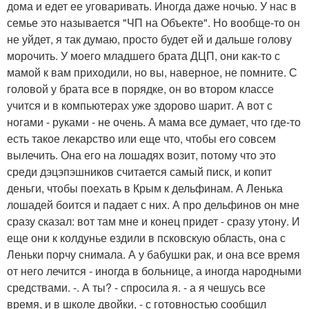
дома и едет ее уговаривать. Иногда даже ночью. У нас в
семье это называется "ЧП на Объекте". Но вообще-то он
не уйдет, я так думаю, просто будет ей и дальше голову
морочить. У моего младшего брата ДЦП, они как-то с
мамой к вам приходили, но вы, наверное, не помните. С
головой у брата все в порядке, он во втором классе
учится и в компьютерах уже здорово шарит. А вот с
ногами - руками - не очень. А мама все думает, что где-то
есть такое лекарство или еще что, чтобы его совсем
вылечить. Она его на лошадях возит, потому что это
среди дэцэпэшников считается самый писк, и копит
деньги, чтобы поехать в Крым к дельфинам. А Ленька
лошадей боится и падает с них. А про дельфинов он мне
сразу сказал: вот там мне и конец придет - сразу утону. И
еще они к колдунье ездили в псковскую область, она с
Леньки порчу снимала. А у бабушки рак, и она все время
от него лечится - иногда в больнице, а иногда народными
средствами. -. А ты? - спросила я. - а я чешусь все
время, и в школе двойки, - с готовностью сообщил