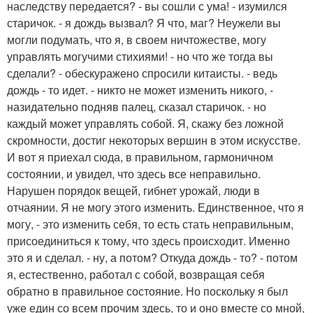
наследству передается? - вы сошли с ума! - изумился
старичок. - я дождь вызвал? Я что, маг? Неужели вы
могли подумать, что я, в своем ничтожестве, могу
управлять могучими стихиями! - но что же тогда вы
сделали? - обескуражено спросили китаисты. - ведь
дождь - то идет. - никто не может изменить никого, -
назидательно подняв палец, сказал старичок. - но
каждый может управлять собой. Я, скажу без ложной
скромности, достиг некоторых вершин в этом искусстве.
И вот я приехал сюда, в правильном, гармоничном
состоянии, и увидел, что здесь все неправильно.
Нарушен порядок вещей, гибнет урожай, люди в
отчаянии. Я не могу этого изменить. Единственное, что я
могу, - это изменить себя, то есть стать неправильным,
присоединиться к тому, что здесь происходит. Именно
это я и сделал. - ну, а потом? Откуда дождь - то? - потом
я, естественно, работал с собой, возвращая себя
обратно в правильное состояние. Но поскольку я был
уже един со всем прочим здесь, то и оно вместе со мной,