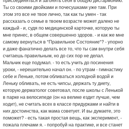
присоединяться и загонять себя в общую дисгармонию.
Ты со своими двойками и почесушками уже там. При
этом это все не твое лично, так как ты умен - так
рассказать о семье в твоем возрасте может далеко не
каждый - и, судя по медицинской карточке, которую ты
мне принес, в общем совершенно здоров. - и как же мне
самому вернуться в "Правильное Состояние"? - упорно
и даже фанатично делать все то, что ты сам внутри себя
считаешь правильным, но до сих пор не делал.
Мальчик еще подумал. - то есть учить до посинения
уроки, - нерешительно начал он. - по утрам - гимнастику
себе и Леньке, потом обливаться холодной водой и
Леньку обливать, не есть чипсы, держать ту диету,
которую дерматолог советовал, после школы с Ленькой
в парке на велосипеде (он на велике ездит лучше, чем
ходит), не считать всех в классе придурками и найти в
них достоинства, как мама советует. И вы думаете, это
поможет? - есть такая простая вещь, как эксперимент, -
пожала плечами я. - попробуй на практике, и все станет