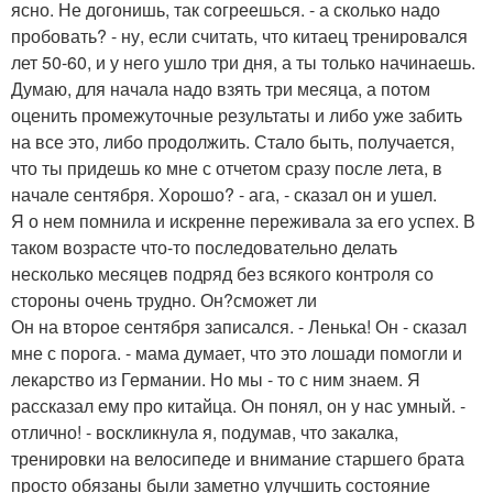
ясно. Не догонишь, так согреешься. - а сколько надо
пробовать? - ну, если считать, что китаец тренировался
лет 50-60, и у него ушло три дня, а ты только начинаешь.
Думаю, для начала надо взять три месяца, а потом
оценить промежуточные результаты и либо уже забить
на все это, либо продолжить. Стало быть, получается,
что ты придешь ко мне с отчетом сразу после лета, в
начале сентября. Хорошо? - ага, - сказал он и ушел.
Я о нем помнила и искренне переживала за его успех. В
таком возрасте что-то последовательно делать
несколько месяцев подряд без всякого контроля со
стороны очень трудно. Он?сможет ли
Он на второе сентября записался. - Ленька! Он - сказал
мне с порога. - мама думает, что это лошади помогли и
лекарство из Германии. Но мы - то с ним знаем. Я
рассказал ему про китайца. Он понял, он у нас умный. -
отлично! - воскликнула я, подумав, что закалка,
тренировки на велосипеде и внимание старшего брата
просто обязаны были заметно улучшить состояние