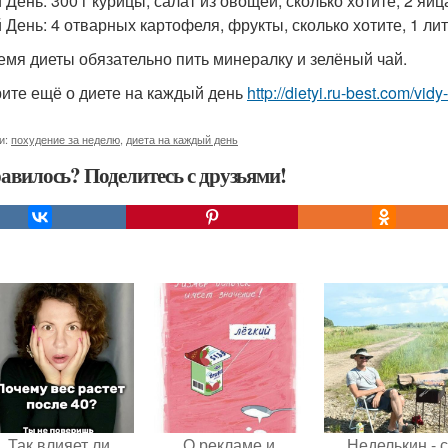
 День: 300 г курицы, салат из овощей, сколько хотите, 2 яйц
й День: 4 отварных картофеля, фрукты, сколько хотите, 1 ли
емя диеты обязательно пить минералку и зелёный чай.
ите ещё о диете на каждый день
http://dietyi.ru-best.com/vid
и:
похудение за неделю
,
диета на каждый день
авилось? Поделитесь с друзьями!
Так влияет ли
О рекламе и
Неделькин - с