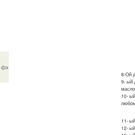
⇦
8-Ой 
9- ый
масло
10- ы
любом
11- ый
12- ы