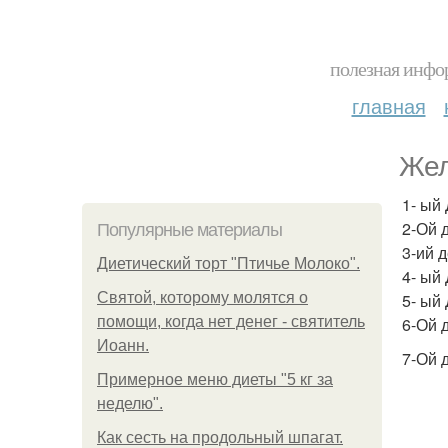
полезная инфор
главная
Жел
1- ый
2-Ой 
Популярные материалы
3-ий 
Диетический торт "Птичье Молоко".
4- ый 
Святой, которому молятся о
5- ый
помощи, когда нет денег - святитель
6-Ой 
Иоанн.
7-Ой 
Примерное меню диеты "5 кг за
неделю".
Как сесть на продольный шпагат.