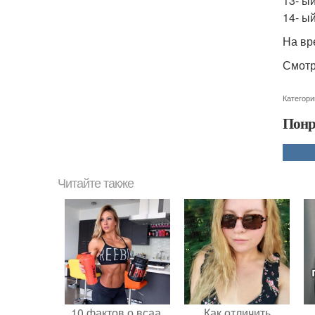
13- ый
14- ы
На вр
Смотр
Категори
Понр
Читайте также
10 фактов о всаа.
Как отличить