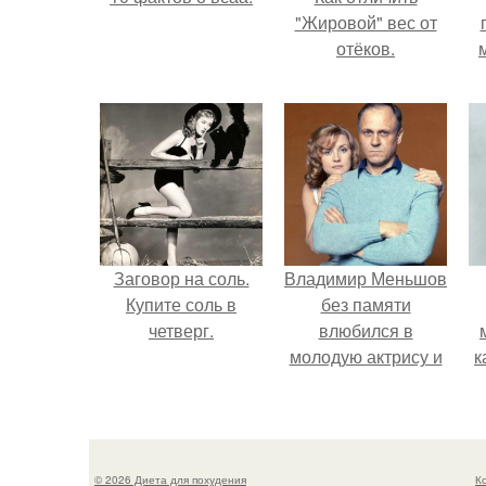
"Жировой" вес от
отёков.
Заговор на соль.
Владимир Меньшов
Купите соль в
без памяти
четверг.
влюбился в
молодую актрису и
к
даже решил уйти от
алентовой ради
неё.
© 2026 Диета для похудения
К