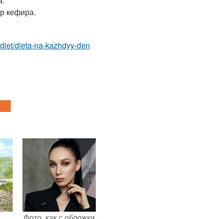
а.
тр кефира.
y-diet/dieta-na-kazhdyy-den
.
Фото, как с обложки