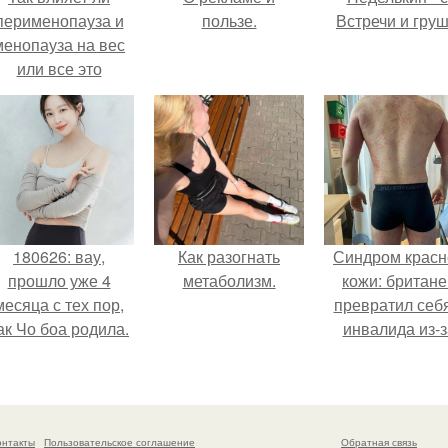
перименопауза и
пользе.
Встречи и груш
менопауза на вес
или все это
ерунда?
180626: вау,
Как разогнать
Синдром красн
прошло уже 4
метаболизм.
кожи: британе
месяца с тех пор,
превратил себ
ак Чо боа родила.
инвалида из-з
бесконтрольно
использовани
мази.
онтакты
Пользовательское соглашение
Обратная связь