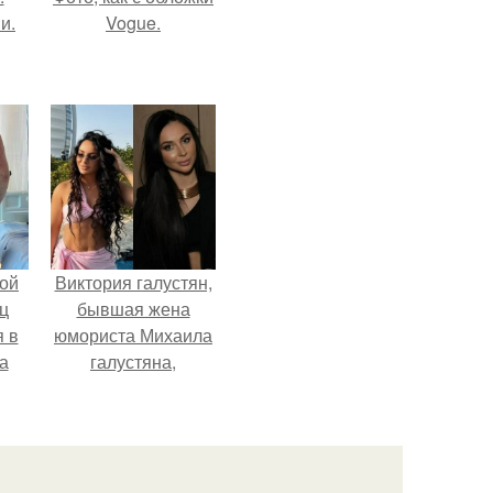
и.
Vogue.
ой
Виктория галустян,
ц
бывшая жена
я в
юмориста Михаила
а
галустяна,
го
рассказала о
я
неожиданных
последствиях
развода.