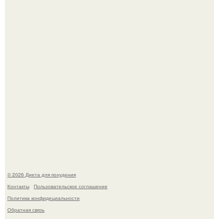
180626: вау, прошло уже 4 месяца с тех пор, как Чо боа
родила.
Это Моника - ей 26.
© 2026 Диета для похудения
Контакты
Пользовательское соглашение
Политика конфидециальности
Обратная связь