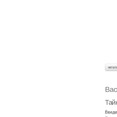
читат
Вас
Тай
Введ