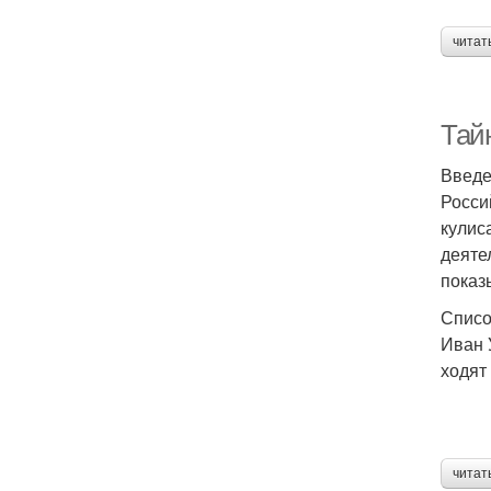
читат
Тайн
Введ
Росси
кулис
деяте
показ
Списо
Иван 
ходят
читат