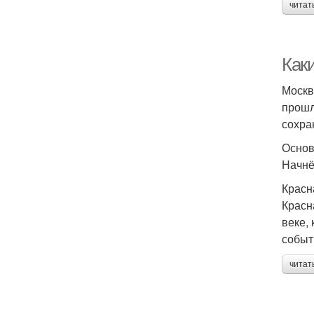
читат
Как
Москв
прошл
сохра
Основ
Начнё
Красн
Красн
веке,
событ
читат