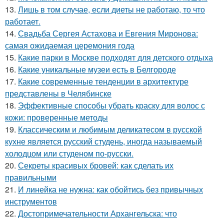
13.
Лишь в том случае, если диеты не работаю, то что
работает.
14.
Свадьба Сергея Астахова и Евгения Миронова:
самая ожидаемая церемония года
15.
Какие парки в Москве подходят для детского отдыха
16.
Какие уникальные музеи есть в Белгороде
17.
Какие современные тенденции в архитектуре
представлены в Челябинске
18.
Эффективные способы убрать краску для волос с
кожи: проверенные методы
19.
Классическим и любимым деликатесом в русской
кухне является русский студень, иногда называемый
холодцом или студеном по-русски.
20.
Секреты красивых бровей: как сделать их
правильными
21.
И линейка не нужна: как обойтись без привычных
инструментов
22.
Достопримечательности Архангельска: что