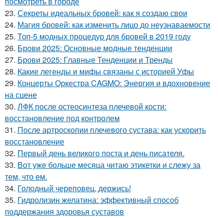
посмотреть в городе
23.
Секреты идеальных бровей: как я создаю свои
24.
Магия бровей: как изменить лицо до неузнаваемости
25.
Топ-5 модных процедур для бровей в 2019 году
26.
Брови 2025: Основные модные тенденции
27.
Брови 2025: Главные Тенденции и Тренды
28.
Какие легенды и мифы связаны с историей Уфы
29.
Концерты Оркестра CAGMO: Энергия и вдохновение
на сцене
30.
ЛФК после остеосинтеза плечевой кости:
восстановление под контролем
31.
После артроскопии плечевого сустава: как ускорить
восстановление
32.
Первый день великого поста и день писателя.
33.
Вот уже больше месяца читаю этикетки и слежу за
тем, что ем.
34.
Голодный череповец, держись!
35.
Гидролизин желатина: эффективный способ
поддержания здоровья суставов