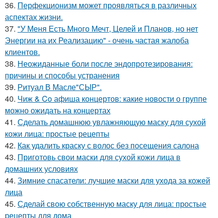
36.
Перфекционизм может проявляться в различных
аспектах жизни.
37.
"У Меня Есть Много Мечт, Целей и Планов, но нет
Энергии на их Реализацию" - очень частая жалоба
клиентов.
38.
Неожиданные боли после эндопротезирования:
причины и способы устранения
39.
Ритуал В Масле"СЫР".
40.
Чиж & Co афиша концертов: какие новости о группе
можно ожидать на концертах
41.
Сделать домашнюю увлажняющую маску для сухой
кожи лица: простые рецепты
42.
Как удалить краску с волос без посещения салона
43.
Приготовь свои маски для сухой кожи лица в
домашних условиях
44.
Зимние спасатели: лучшие маски для ухода за кожей
лица
45.
Сделай свою собственную маску для лица: простые
рецепты для дома