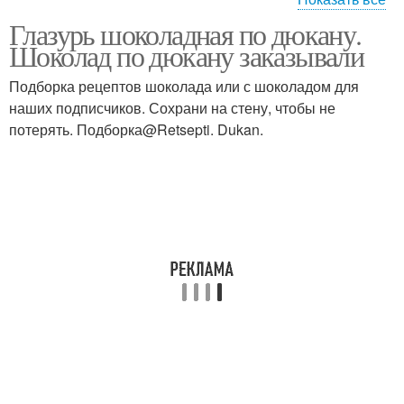
Глазурь шоколадная по дюкану.
Глазурь для кулича
Белковая глазурь
Шоколад по дюкану заказывали
Подборка рецептов шоколада или с шоколадом для
наших подписчиков. Сохрани на стену, чтобы не
потерять. Подборка@Retsepti. Dukan.
Глазурь для торта
Шоколад для глазури