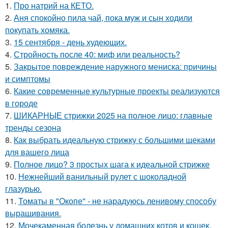
1.
Про натрий на КЕТО.
2.
Аня спокойно пила чай, пока муж и сын ходили
покупать хомяка.
3.
15 сентября - день худеющих.
4.
Стройность после 40: миф или реальность?
5.
Закрытое повреждение наружного мениска: причины
и симптомы
6.
Какие современные культурные проекты реализуются
в городе
7.
ШИКАРНЫЕ стрижки 2025 на полное лицо: главные
тренды сезона
8.
Как выбрать идеальную стрижку с большими щеками
для вашего лица
9.
Полное лицо? 3 простых шага к идеальной стрижке
10.
Нежнейший ванильный рулет с шоколадной
глазурью.
11.
Томаты в "Окопе" - не нарадуюсь ленивому способу
выращивания.
12.
Мочекаменная болезнь у домашних котов и кошек.