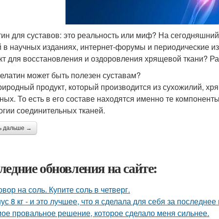
ин для суставов: это реальность или миф? На сегодняшни
й в научных изданиях, интернет-форумы и периодические и
кт для восстановления и оздоровления хрящевой ткани? Р
елатин может быть полезен суставам?
риродный продукт, который производится из сухожилий, хря
ных. То есть в его составе находятся именно те компонент
огии соединительных тканей.
ь дальше →
ледние обновления на сайте:
овор на соль. Купите соль в четверг.
ус 8 кг - и это лучшее, что я сделала для себя за последнее
ое провальное решение, которое сделало меня сильнее.