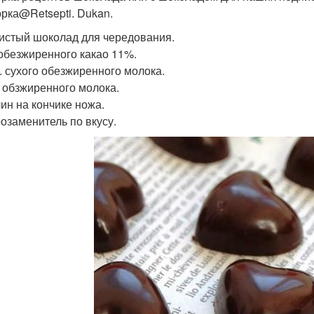
рка@Retsepti. Dukan.
ристый шоколад для чередования.
л обезжиренного какао 11%.
л. сухого обезжиренного молока.
 л обзжиренного молока.
ин на кончике ножа.
озаменитель по вкусу.