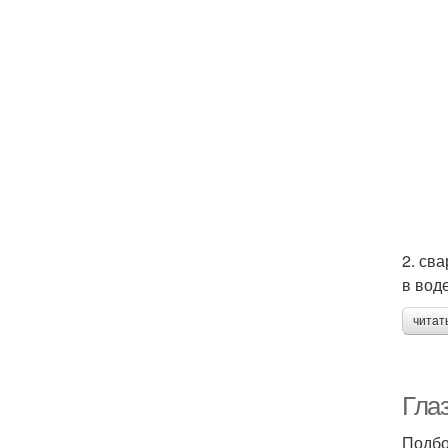
2. св
в воде
читат
Гла
Подбо