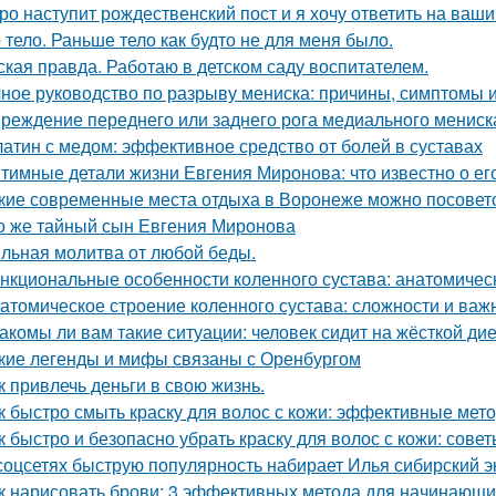
ро наступит рождественский пост и я хочу ответить на ваш
 тело. Раньше тело как будто не для меня было.
ская правда. Работаю в детском саду воспитателем.
ное руководство по разрыву мениска: причины, симптомы 
реждение переднего или заднего рога медиального мениск
атин с медом: эффективное средство от болей в суставах
тимные детали жизни Евгения Миронова: что известно о ег
кие современные места отдыха в Воронеже можно посовет
о же тайный сын Евгения Миронова
льная молитва от любой беды.
нкциональные особенности коленного сустава: анатомичес
атомическое строение коленного сустава: сложности и важ
акомы ли вам такие ситуации: человек сидит на жёсткой ди
кие легенды и мифы связаны с Оренбургом
к привлечь деньги в свою жизнь.
к быстро смыть краску для волос с кожи: эффективные мет
к быстро и безопасно убрать краску для волос с кожи: сове
соцсетях быструю популярность набирает Илья сибирский эк
к нарисовать брови: 3 эффективных метода для начинающи