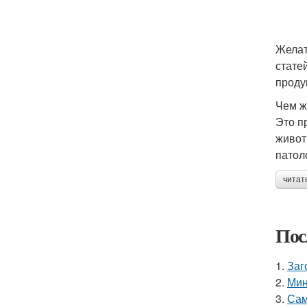
Желат
стате
проду
Чем ж
Это п
живот
патол
читат
Пос
1.
Заг
2.
Мин
3.
Сам