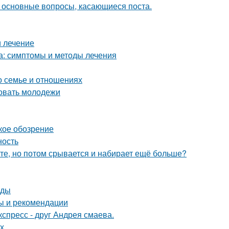
и основные вопросы, касающиеся поста.
и лечение
а: симптомы и методы лечения
о семье и отношениях
овать молодежи
кое обозрение
ность
ете, но потом срывается и набирает ещё больше?
оды
ты и рекомендации
спресс - друг Андрея смаева.
х