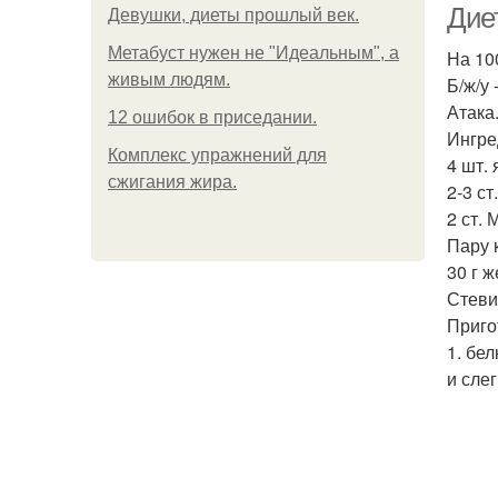
Дие
Девушки, диеты прошлый век.
Метабуст нужен не "Идеальным", а
На 100
живым людям.
Б/ж/у -
Атака
12 ошибок в приседании.
Ингре
Комплекс упражнений для
4 шт. 
сжигания жира.
2-3 ст
2 ст.
Пару 
30 г ж
Стеви
Приго
1. бе
и сле