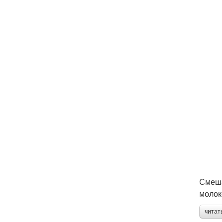
Смеша
молок
читат