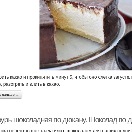
арить какао и прокипятить минут 5, чтобы оно слегка загуст
, разогреть и влить в какао.
ь дальше →
зурь шоколадная по дюкану. Шоколад по 
рка рецептов шоколада или с шоколадом для наших подписч