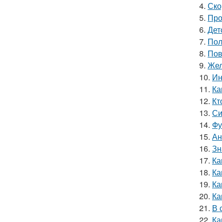
4.
Ско
5.
Про
6.
Дет
7.
Пол
8.
Пов
9.
Жел
10.
Ин
11.
Ка
12.
Кт
13.
Си
14.
Фу
15.
Ан
16.
Зн
17.
Ка
18.
Ка
19.
Ка
20.
Ка
21.
В 
22.
Ка