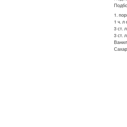
Подбо
1. по
1 ч. 
3 ст. 
3 ст.
Ванил
Сахар