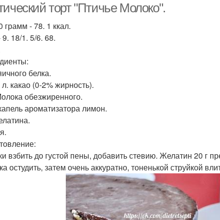
тический торт "Птичье Молоко".
 грамм - 78. 1 ккал.
 9. 18/1. 5/6. 68.
.
диенты:
яичного белка.
. л. какао (0-2% жирность).
 Молока обезжиренного.
капель ароматизатора лимон.
елатина.
я.
товление:
лки взбить до густой пены, добавить стевию. Желатин 20 г п
гка остудить, затем очень аккуратно, тоненькой струйкой вл