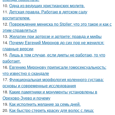
10.
Одна из ведущих христианских молитв.
11.
Детская правда. Работаю в детском саду
воспитателем.
12.
Повреждение мениска по Stoller: что это такое и как с
этим справляться
13.
Желатин при артрозе и артрите: правда и мифы
14.
Почему Евгений Миронов до сих пор не женился:
главные версии
15.
Лишь в том случае, если диеты не работаю, то что
работает.
16.
Евгению Миронову приписали гомосексуальность:
что известно о скандале
17.
Функциональная морфология коленного сустава:
основы и современные исследования
18.
Какие памятники и монументы установлены в
Орехово-Зуево и почему
19.
Как исполнить желание за семь дней.
20.
Как быстро стереть краску для волос с лица: