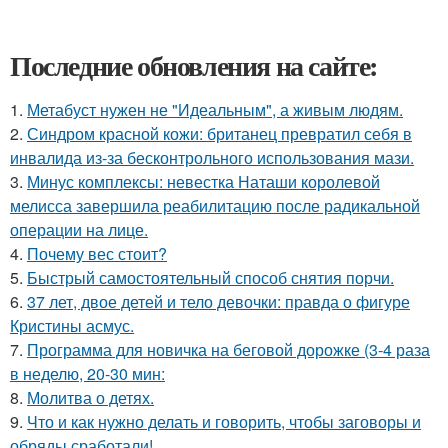
Последние обновления на сайте:
1.
Метабуст нужен не "Идеальным", а живым людям.
2.
Синдром красной кожи: британец превратил себя в
инвалида из-за бесконтрольного использования мази.
3.
Минус комплексы: невестка Наташи королевой
мелисса завершила реабилитацию после радикальной
операции на лице.
4.
Почему вес стоит?
5.
Быстрый самостоятельный способ снятия порчи.
6.
37 лет, двое детей и тело девочки: правда о фигуре
Кристины асмус.
7.
Программа для новичка на беговой дорожке (3-4 раза
в неделю, 20-30 мин:
8.
Молитва о детях.
9.
Что и как нужно делать и говорить, чтобы заговоры и
обряды сработали!