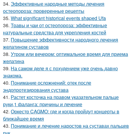
34.
Эффективные народные методы лечения
остеопороза: проверенные рецепты
35.
What significant historical events shaped Ufa
36.
Травы и чаи от остеопороза: эффективные
натуральные средства для укрепления костей
37.
Повышение эффективности народного лечения
желатином суставов
38.
Утром или вечером: оптимальное время для приема
желатина
39.
На самом деле я с похудением уже очень давно
знакома.
40.
Понимание осложнений: отек после
эндопротезирования сустава
41.
Растет косточка на правом указательном пальце
руки,1 фаланга: причины и лечение
42.
Оркестр CAGMO: где и когда пройдут концерты в
ближайшее время
43.
Понимание и лечение наростов на суставах пальцев
рук