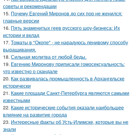
советы и рекомендации
15.
Почему Евгений Миронов до сих пор не женился:
главные версии
16.
Пять знаменитых геев русского шоу-бизнеса: Их
истории и вклад
17.
Томаты в "Окопе" - не нарадуюсь ленивому способу
выращивания.
18.
Сильная молитва от любой беды.
19.
Евгению Миронову приписали гомосексуальность:
что известно о скандале
20.
Как развивалась промышленность в Архангельске
исторически
21.
Какие площади Санкт-Петербурга являются самыми
известными
22.
Какие исторические события оказали наибольшее
влияние на развитие города
23.
Интересные факты об Усть-Илимске, которые вы не
знали