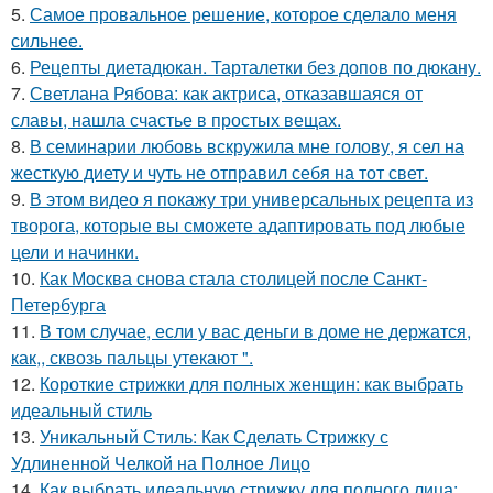
5.
Самое провальное решение, которое сделало меня
сильнее.
6.
Рецепты диетадюкан. Тарталетки без допов по дюкану.
7.
Светлана Рябова: как актриса, отказавшаяся от
славы, нашла счастье в простых вещах.
8.
В семинарии любовь вскружила мне голову, я сел на
жесткую диету и чуть не отправил себя на тот свет.
9.
В этом видео я покажу три универсальных рецепта из
творога, которые вы сможете адаптировать под любые
цели и начинки.
10.
Как Москва снова стала столицей после Санкт-
Петербурга
11.
В том случае, если у вас деньги в доме не держатся,
как,, сквозь пальцы утекают ".
12.
Короткие стрижки для полных женщин: как выбрать
идеальный стиль
13.
Уникальный Стиль: Как Сделать Стрижку с
Удлиненной Челкой на Полное Лицо
14.
Как выбрать идеальную стрижку для полного лица: