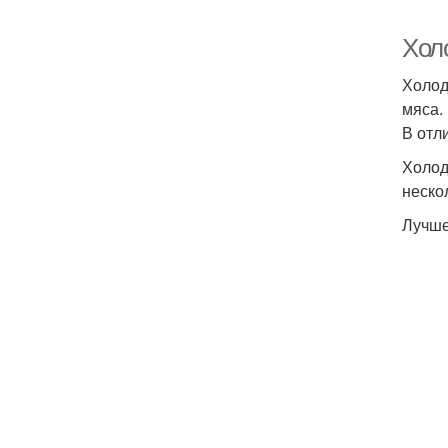
Хол
Холод
мяса.
В отл
Холод
неско
Лучше