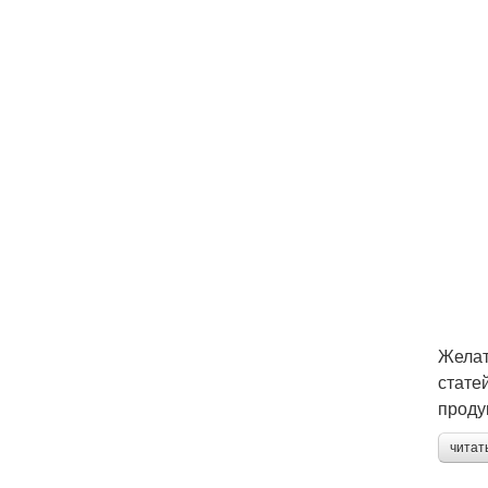
Желат
стате
проду
читат