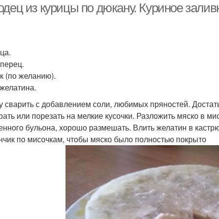
дец из курицы по дюкану. Куриное заливн
.
ца.
 перец.
к (по желанию).
 желатина.
у сварить с добавлением соли, любимых пряностей. Достать 
рать или порезать на мелкие кусочки. Разложить мяско в мис
енного бульона, хорошо размешать. Влить желатин в кастрю
нчик по мисочкам, чтобы мяско было полностью покрыто