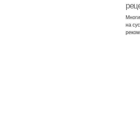
рец
Многи
на су
реком