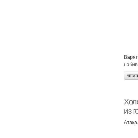
Варят
набив
читат
Хол
из г
Атака