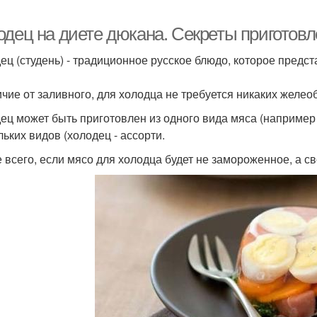
одец на диете дюкана. Секреты приготов
ец (студень) - традиционное русское блюдо, которое предс
ичие от заливного, для холодца не требуется никаких желе
ец может быть приготовлен из одного вида мяса (например 
льких видов (холодец - ассорти.
 всего, если мясо для холодца будет не замороженное, а св