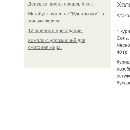
Холо
Девушки, диеты прошлый век.
Метабуст нужен не "Идеальным", а
Атака
живым людям.
1 кури
12 ошибок в приседании.
Соль,
Комплекс упражнений для
Чесно
сжигания жира.
40 гр.
Куриц
разоб
остуж
бульо