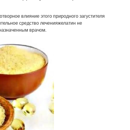
готворное влияние этого природного загустителя
оятельное средство леченияжелатин не
 назначенным врачом.