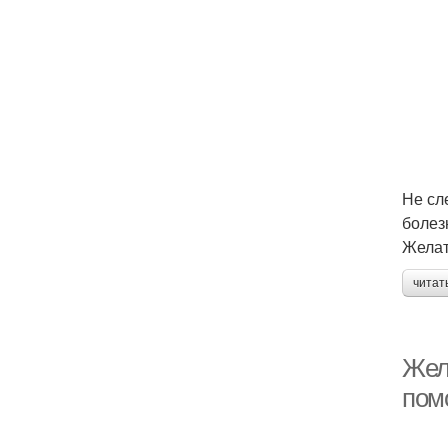
Не сл
болез
Желат
читат
Жел
пом