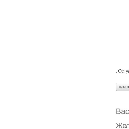
. Осту
читат
Вас
Жел