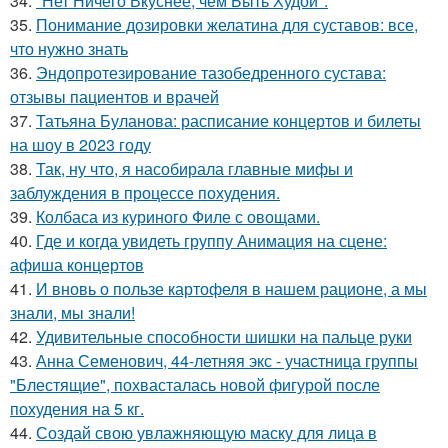
34.
"Нет Ничего Вкуснее, чем Быть Худой".
35.
Понимание дозировки желатина для суставов: все,
что нужно знать
36.
Эндопротезирование тазобедренного сустава:
отзывы пациентов и врачей
37.
Татьяна Буланова: расписание концертов и билеты
на шоу в 2023 году
38.
Так, ну что, я насобирала главные мифы и
заблуждения в процессе похудения.
39.
Колбаса из куриного Филе с овощами.
40.
Где и когда увидеть группу Анимация на сцене:
афиша концертов
41.
И вновь о пользе картофеля в нашем рационе, а мы
знали, мы знали!
42.
Удивительные способности шишки на пальце руки
43.
Анна Семенович, 44-летняя экс - участница группы
"Блестящие", похвасталась новой фигурой после
похудения на 5 кг.
44.
Создай свою увлажняющую маску для лица в