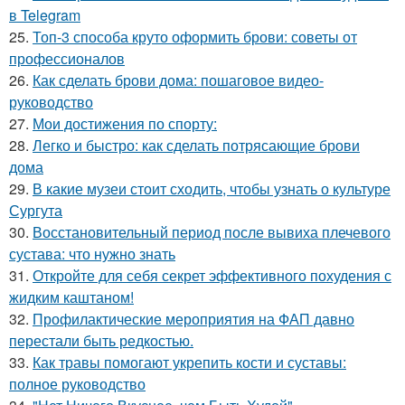
в Telegram
25.
Топ-3 способа круто оформить брови: советы от
профессионалов
26.
Как сделать брови дома: пошаговое видео-
руководство
27.
Мои достижения по спорту:
28.
Легко и быстро: как сделать потрясающие брови
дома
29.
В какие музеи стоит сходить, чтобы узнать о культуре
Сургута
30.
Восстановительный период после вывиха плечевого
сустава: что нужно знать
31.
Откройте для себя секрет эффективного похудения с
жидким каштаном!
32.
Профилактические мероприятия на ФАП давно
перестали быть редкостью.
33.
Как травы помогают укрепить кости и суставы:
полное руководство