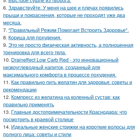
5.
Быстрое суфле из творога.
6.
Здравствуйте. У меня на шее и плечах появились
прыщи и покраснения, которые не проходят уже два
месяца.
7.
"Правильный Режим Помогает Встроить Здоровье".
8.
Корица для похудения.
9.
Это не просто физическая активность, а полноценная
тренировка для всего тела.
10.
Draineffect Low Carb Red - это инновационный
низкоуглеводный напиток, созданный для
максимального комфорта в процессе похудения.
11.
Как правильно пить желатин для здоровья: советы и
рекомендации
12.
Компресс из желатина на коленный сустав: как
правильно применять
13.
Главные достопримечательности Краснодара: что
посмотреть в краевой столице
14.
Идеальные женские стрижки на короткие волосы для
полного лица: советы и стили