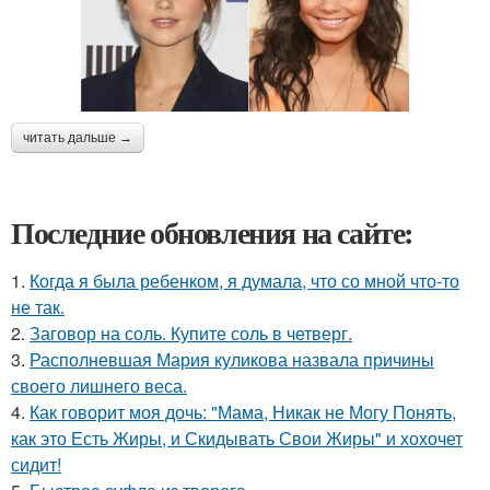
читать дальше →
Последние обновления на сайте:
1.
Когда я была ребенком, я думала, что со мной что-то
не так.
2.
Заговор на соль. Купите соль в четверг.
3.
Располневшая Мария куликова назвала причины
своего лишнего веса.
4.
Как говорит моя дочь: "Мама, Никак не Могу Понять,
как это Есть Жиры, и Скидывать Свои Жиры" и хохочет
сидит!