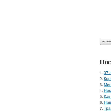
читат
Пос
1.
37 
2.
Кор
3.
Мин
4.
Нем
5.
Как
6.
Наш
7.
Тра