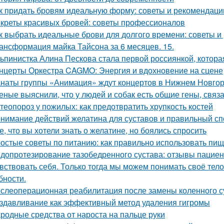
к придать бровям идеальную форму: советы и рекомендаци
креты красивых бровей: советы профессионалов
к выбрать идеальные брови для долгого времени: советы 
ансформация майка Тайсона за 6 месяцев. 15.
ьпинистка Алина Пескова стала первой россиянкой, котора
нцерты Оркестра CAGMO: Энергия и вдохновение на сцене
наты группы «Анимация» ждут концертов в Нижнем Новго
еные выяснили, что у людей и собак есть общие гены, связ
теопороз у пожилых: как предотвратить хрупкость костей
нимание действий желатина для суставов и правильный сп
е, что вы хотели знать о желатине, но боялись спросить
остые советы по питанию: как правильно использовать пи
допротезирование тазобедренного сустава: отзывы пациен
вствовать себя. Только тогда мы можем понимать своё тело,
бности.
слеоперационная реабилитация после замены коленного с
здавливание как эффективный метод удаления гигромы
родные средства от нароста на пальце руки