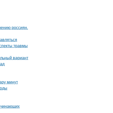
нению россиян.
равляться
аспекты травмы
альный вариант
лад
пару минут
тоды
начинающих