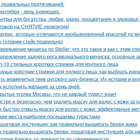
 правильных подтягиваний:
сентября - день худеющих.
нтры для богатства, любви, удачи, процветания и здоровья.
говор на СНЯТИЕ проклятия!
актрис, которые отличаются необыкновенной красотой по м
 готовим стейк правильно!
вреждение мениска по Stoller: что это такое и как с этим сп
вреждение заднего рога медиального мениска: основные 
п-10 стильных коротких стрижек для крупного лица
дные короткие стрижки для полного лица: как выбрать иде
ть знаменитых геев русского шоу-бизнеса: Их истории и вк
к исполнить желание за семь дней.
рытые уголки Москвы: что не каждый турист знает
стро и безопасно: чем удалить краску для волос с кожи за 
к быстро отмыть краску для волос с кожи: эффективные ме
кие места наиболее посещаемы туристами
шаговая инструкция: как правильно выщипать брови дома
к правильно выщипать брови: пошаговая инструкция для 
тория Кирова: от древности до современности