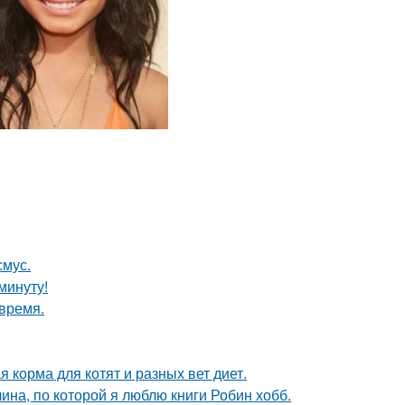
смус.
минуту!
 время.
я корма для котят и разных вет диет.
ина, по которой я люблю книги Робин хобб.