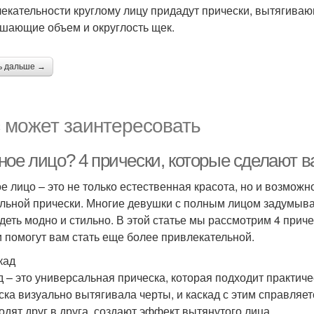
екательности круглому лицу придадут прически, вытягивающ
шающие объем и округлость щек.
ь дальше →
 может заинтересовать
ное лицо? 4 прически, которые сделают в
е лицо – это не только естественная красота, но и возмож
льной прически. Многие девушки с полным лицом задумываю
деть модно и стильно. В этой статье мы рассмотрим 4 прич
и помогут вам стать еще более привлекательной.
кад
д – это универсальная прическа, которая подходит практиче
ска визуально вытягивала черты, и каскад с этим справляе
одят друг в друга, создают эффект вытянутого лица.