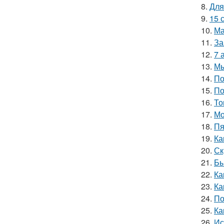
8.
Для
9.
15 
10.
Ма
11.
За
12.
7 
13.
Мы
14.
По
15.
По
16.
То
17.
Мо
18.
Пя
19.
Ка
20.
Ск
21.
Бы
22.
Ка
23.
Ка
24.
По
25.
Ка
26.
Ис