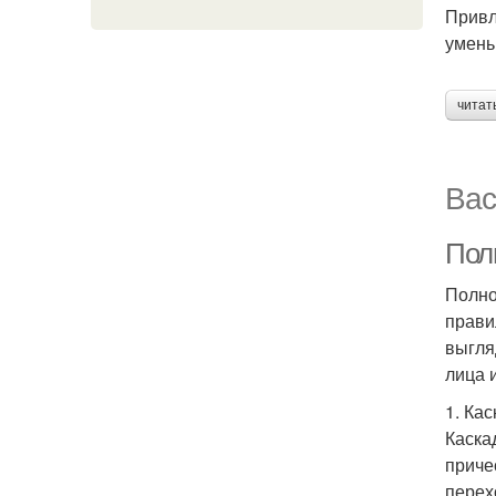
Привл
умень
читат
Вас
Пол
Полно
прави
выгля
лица 
1. Кас
Каска
приче
перех