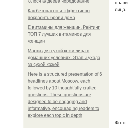
Олеся алдеева чередование.
прави
лица.
Как безопасно и эффективно
покрасить брови дома
Е витамины для женщин. Рейтинг
ТОП 7 лучших витаминов для
женщин
Маски для сухой кожи лица в
домашних условиях. Этапы ухода
за сухой кожей
Here is a structured presentation of 6
headlines about Moscow, each
followed by 10 thoughtfully crafted
questions. These questions are
designed to be engaging and
informative, encouraging readers to
explore each topic in depth
Фото: