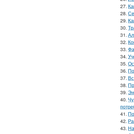
27.
Ка
28.
Се
29.
Ка
30.
Тр
31.
Ал
32.
Ко
33.
Фа
34.
Уч
35.
Ос
36.
По
37.
Вс
38.
Пр
39.
Эн
40.
Чу
потре
41.
По
42.
Ра
43.
На