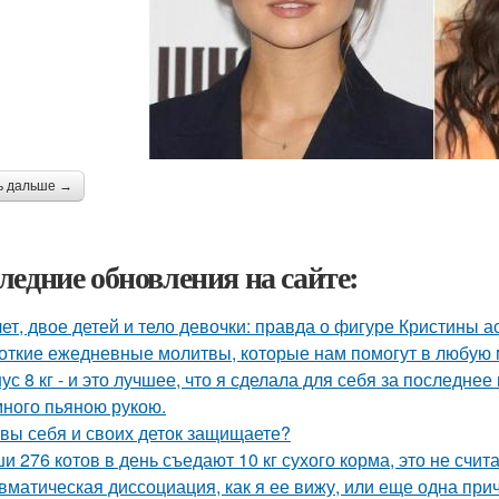
ь дальше →
ледние обновления на сайте:
лет, двое детей и тело девочки: правда о фигуре Кристины а
откие ежедневные молитвы, которые нам помогут в любую 
ус 8 кг - и это лучшее, что я сделала для себя за последнее
ного пьяною рукою.
 вы себя и своих деток защищаете?
и 276 котов в день съедают 10 кг сухого корма, это не счита
вматическая диссоциация, как я ее вижу, или еще одна прич