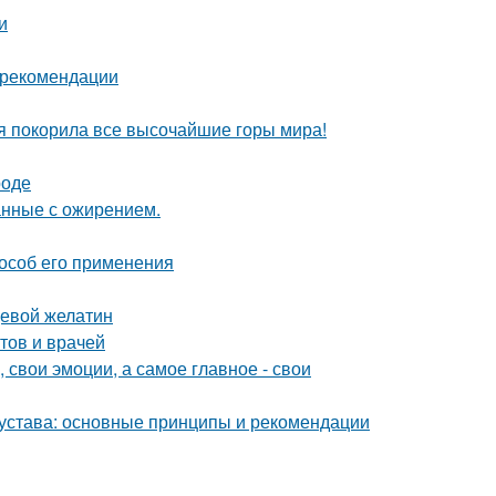
и
и рекомендации
я покорила все высочайшие горы мира!
роде
анные с ожирением.
особ его применения
щевой желатин
тов и врачей
 свои эмоции, а самое главное - свои
устава: основные принципы и рекомендации