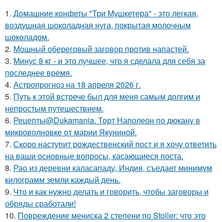
1.
Домашние конфеты "Три Мушкетера" - это легкая,
воздушная шоколадная нуга, покрытая молочным
шоколадом.
2.
Мощный обереговый заговор против напастей.
3.
Минус 8 кг - и это лучшее, что я сделала для себя за
последнее время.
4.
Астропрогноз на 18 апреля 2026 г.
5.
Путь к этой встрече был для меня самым долгим и
непростым путешествием.
6.
Рецепты@Dukamania. Торт Наполеон по дюкану в
микроволновке от марии Якуниной.
7.
Скоро наступит рождественский пост и я хочу ответить
на ваши основные вопросы, касающиеся поста.
8.
Рао из деревни каласападу, Индия, съедает минимум
килограмм земли каждый день.
9.
Что и как нужно делать и говорить, чтобы заговоры и
обряды сработали!
10.
Повреждение мениска 2 степени по Stoller: что это