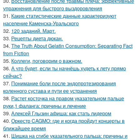
30.
Восстановление после травмы плеча: эффективные
упражнения для быстрого выздоровления
31.
Какие статистические данные характеризуют
население Каменска-Уральского
32.
120 заданий. Март.
33.
Рецепты диета дюкан.
34.
The Truth About Gelatin Consumption: Separating Fact
from Fiction
35.
Коллеги, поговорим о важном.
36.
А что будет, если ты начнёшь худеть к лету прямо
сейчас?
37.
Понимание боли после эндопротезирования
коленного сустава и пути ее устранения
38.
Растет косточка на правом указательном пальце
руки,1 фаланга: причины и лечение
39.
Алексей Глызин афиша: как стать лидером
40.
Оркестр CAGMO: где и когда пройдут концерты в
ближайшее время
41.
Шишка на сгибе указательного пальца: причины и