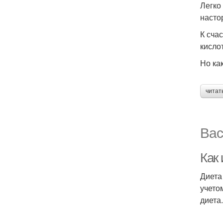
Легко
насто
К сча
кисло
Но ка
читат
Вас
Как
Диета
учето
диета