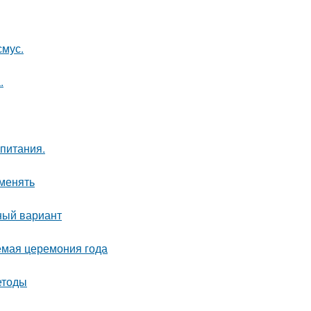
смус.
.
 питания.
именять
ный вариант
емая церемония года
етоды