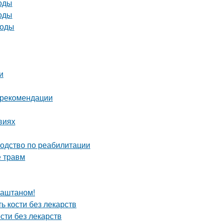
тоды
тоды
тоды
и
и рекомендации
виях
водство по реабилитации
е травм
каштаном!
ь кости без лекарств
сти без лекарств