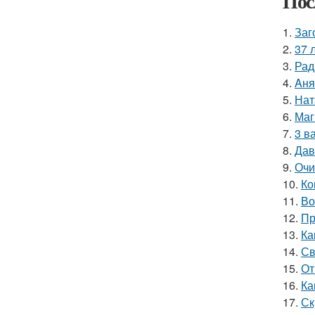
Пос
1.
Заг
2.
37 
3.
Рад
4.
Aня
5.
Нат
6.
Маг
7.
3 в
8.
Дав
9.
Очи
10.
Ко
11.
Во
12.
Пр
13.
Ка
14.
Св
15.
От
16.
Ка
17.
Ск