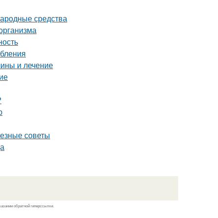
народные средства
 организма
ность
ебления
чины и лечение
ие
?
ю
лезные советы
ца
казании обратной гиперссылки.