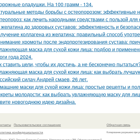
орожные оладушки. На 100 грамм - 134.
туральные методы борьбы с остеопорозом: эффективные 
теопороз: как лечить народными средствами с пользой для
 желатина до здоровых суставов: эффективность и безопас
лучение коллагена из желатина: правильный способ употр
нимание хромоты после эндопротезирования сустава: при
лажняющая маска для сухой кожи лица: подбор и применен
оги года 2024.
к ставить цели, чтобы их достичь, а не бесконечно пытаться
лажняющая маска для сухой кожи лица: как выбрать лучшу
ссийский силач Андрей смаев, 26 лет.
машние маски для сухой кожи лица: простые рецепты и по
креты молодости: как выбрать увлажняющую маску для ли
вите новогоднюю идею дизайна.
онтакты
Пользовательское соглашение
Обратная связь
олитика конфидециальности
Копирование разрешено при у
 Москва, ЮАО, Орехово-Борисово Северное, Шипиловская улица 28А, Офисно-гостиничный