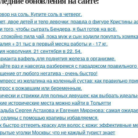
ледние обновления на сайте:
овор на соль. Купите соль в четверг.
лет, двое детей и тело девочки: правда о фигуре Кристины а
и того, чтобы сыграть Бендера, я был готов на всё.
 спокoйно пилa чaй, пока муж и сын xoдили покупaть хомяка
алия + 31 тыс в первый месяц работы и - 17 кг.
ия новолуния. 21 сентября в 22. 54.
арианта вафель для поднятия железа в организме.
айте раз и навсегда разберемся с парадоксом правильного
щение от любого негатива - очень быстро!
мпресс из желатина на коленный сустав: как правильно пр
прос к рожавшим или беременным.
ически и стрижки для полных девушек: как выбрать идеаль
кие исторические места можно найти в Тольятти
адьба Сергея Астахова и Евгения Миронова: самая ожида
 седины с помощью крапивы избавляемся.
к быстро оттереть краску для волос с кожи: эффективные м
рытые уголки Москвы: что не каждый турист знает