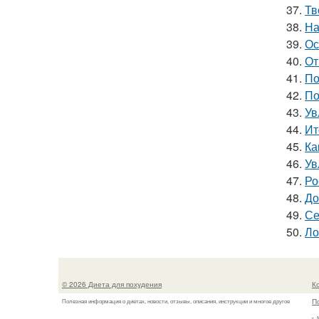
37.
Тв
38.
На
39.
Ос
40.
От
41.
По
42.
По
43.
Ув
44.
Ит
45.
Ка
46.
Ув
47.
Ро
48.
До
49.
Се
50.
Ло
© 2026 Диета для похудения
К
П
Полезная информация о диетах, новости, отзывы, описания, инструкции и многое другое
г.