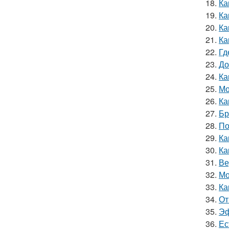
18.
Ка
19.
Ка
20.
Ка
21.
Ка
22.
Гд
23.
До
24.
Ка
25.
Мо
26.
Ка
27.
Бр
28.
По
29.
Ка
30.
Ка
31.
Ве
32.
Мо
33.
Ка
34.
От
35.
Эф
36.
Ес