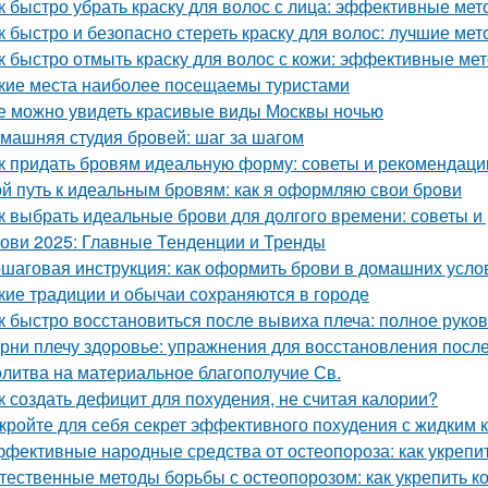
к быстро убрать краску для волос с лица: эффективные ме
к быстро и безопасно стереть краску для волос: лучшие ме
к быстро отмыть краску для волос с кожи: эффективные ме
кие места наиболее посещаемы туристами
е можно увидеть красивые виды Москвы ночью
машняя студия бровей: шаг за шагом
к придать бровям идеальную форму: советы и рекомендаци
й путь к идеальным бровям: как я оформляю свои брови
к выбрать идеальные брови для долгого времени: советы 
ови 2025: Главные Тенденции и Тренды
шаговая инструкция: как оформить брови в домашних усло
кие традиции и обычаи сохраняются в городе
к быстро восстановиться после вывиха плеча: полное руко
рни плечу здоровье: упражнения для восстановления посл
литва на материальное благополучие Св.
к создать дефицит для похудения, не считая калории?
кройте для себя секрет эффективного похудения с жидким 
фективные народные средства от остеопороза: как укрепит
тественные методы борьбы с остеопорозом: как укрепить ко