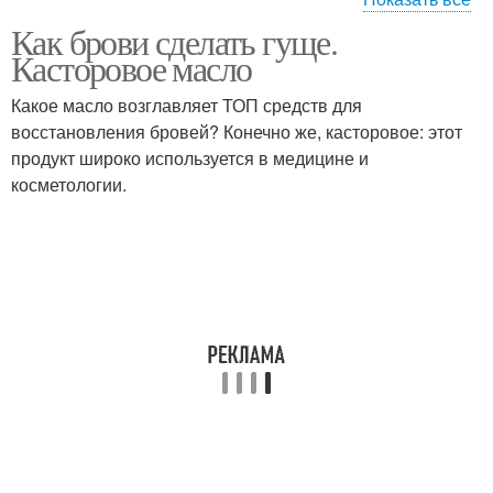
Как брови сделать гуще.
Камфорное масло
Масло при запорах
Касторовое масло
Какое масло возглавляет ТОП средств для
восстановления бровей? Конечно же, касторовое: этот
продукт широко используется в медицине и
Масло от запора
Масло с солью
косметологии.
Оливковое масло
Масло для волос
Масло для лица
Масла для масок