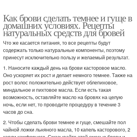
Как брови сделать темнее и гуще в
домашних условиях. Рецепты
Масло на волосах
Масло от перхоти
натуральных средств для бровей
Что же касается питания, то все рецепты будут
содержать только натуральные компоненты, поэтому
принесут исключительно пользу и желаемый результат.
1. Наносите каждый день на брови касторовое масло.
Оно ускоряет их рост и делает немного темнее. Также на
рост волос положительно действует облепиховое,
миндальное и пихтовое масла. Если есть такая
возможность, оставляйте масло на бровях на целую
ночь, если нет, то проводите процедуру в течение 3
часов до сна.
2. Чтобы сделать брови темнее и гуще, смешайте пол
чайной ложки льняного масла, 10 капель касторового, 2
капли камфорного. Смазывайте этой смесью брови и