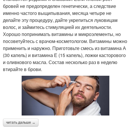
бровей не предопределен генетически, а следствие
именно частого выщипывания, месяца четыре не
делайте эту процедуру, дайте укрепиться луковицам
волос, и займитесь стимуляцией их деятельности.
Масло для лечения
Подсолнечное масло
Хорошо попринимать витамины и микроэлементы, но
посоветуйтесь с врачом-косметологом. Витамины можно
применить и наружно. Приготовьте смесь из витамина А
(30 капель) и витамина Е (15 капель), ложки касторового
Масло против
Масла на волосы
и оливкового масла. Состав несколько раз в неделю
выпадения
втирайте в брови.
Масло для
Масло против перхоти
поврежденных и
Масло для
Волос с касторовым
читать дальше →
шелковистых и
маслом