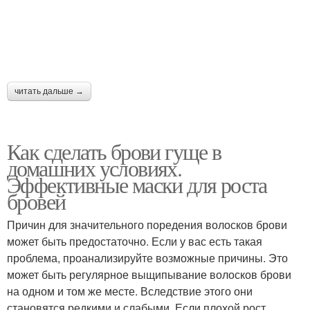
Касторовые масла
Масло на ресницах
Брови от касторового
Масло для бровей
масла
читать дальше →
Как сделать брови гуще в
Масла для бровей
Аргановое масло
домашних условиях.
Эффективные маски для роста
бровей
Причин для значительного поредения волосков брови
Масла с касторкой
Масло для укладки
может быть предостаточно. Если у вас есть такая
проблема, проанализируйте возможные причины. Это
может быть регулярное выщипывание волосков брови
на одном и том же месте. Вследствие этого они
Масло для защиты
Масло для сухих волос
становятся редкими и слабыми. Если плохой рост