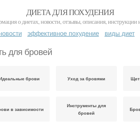
ДИЕТА ДЛЯ ПОХУДЕНИЯ
мация о диетах, новости, отзывы, описания, инструкции 
новости
эффективное похудение
виды диет
ть для бровей
Идеальные брови
Уход за бровями
Щет
Инструменты для
ови в зависимости
Бров
бровей
олосков на бровях
Тушь для бровей
Про