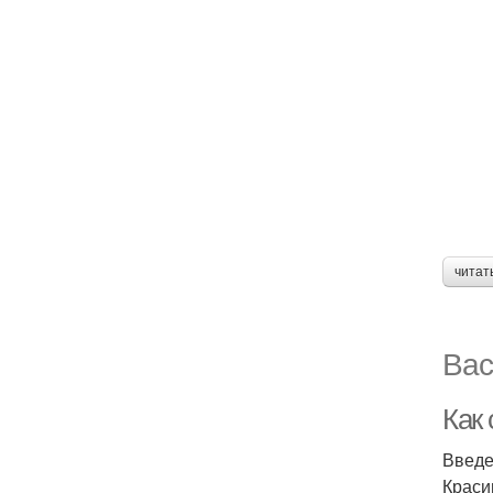
читат
Вас
Как
Введ
Краси