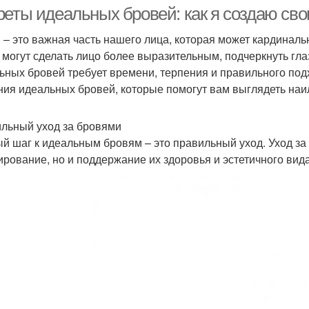
реты идеальных бровей: как я создаю сво
 – это важная часть нашего лица, которая может кардина
 могут сделать лицо более выразительным, подчеркнуть гла
Гель для бровей
Помады для бровей
ьных бровей требует времени, терпения и правильного подхо
ния идеальных бровей, которые помогут вам выглядеть на
льный уход за бровями
й шаг к идеальным бровям – это правильный уход. Уход за 
рование, но и поддержание их здоровья и эстетичного вида