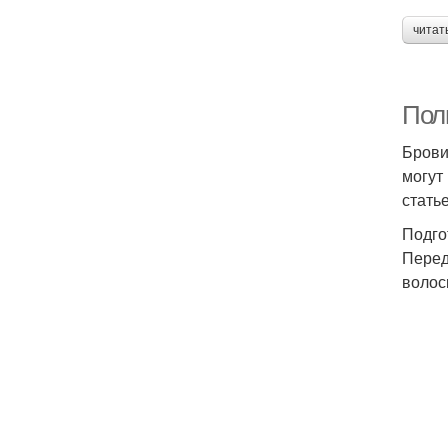
читат
Пол
Брови
могут
стать
Подго
Перед
волос