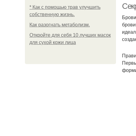
Сек
* Как с помощью трав улучшить
собственную жизнь.
Брови
брови
Как разогнать метаболизм.
идеал
Откройте для себя 10 лучших масок
созда
для сухой кожи лица
Прави
Первы
форми