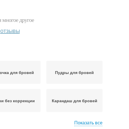
и многое другое
отзывы
очка для бровей
Пудры для бровей
и без коррекции
Карандаш для бровей
Показать все
дукт для бровей
Брови с помощью