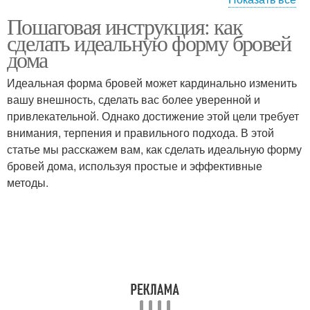
Пошаговая инструкция: как
Брови в домашних
Брови перед
сделать идеальную форму бровей
условиях
коррекцией
дома
Идеальная форма бровей может кардинально изменить
Волосков между
вашу внешность, сделать вас более уверенной и
Трафареты для бровей
бровями
привлекательной. Однако достижение этой цели требует
внимания, терпения и правильного подхода. В этой
статье мы расскажем вам, как сделать идеальную форму
бровей дома, используя простые и эффективные
Брови без
Краски для бровей
методы.
выщипывания
Коррекция при помощи
Коррекция с помощью