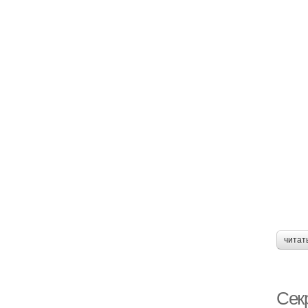
П
Н
читат
Сек