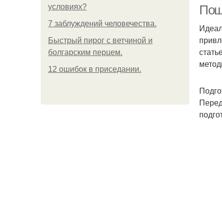
условиях?
Пош
7 заблуждений человечества.
Идеал
привл
Быстрый пирог с ветчиной и
стать
болгарским перцем.
метод
12 ошибок в приседании.
Подго
Щ
Перед
подго
Б