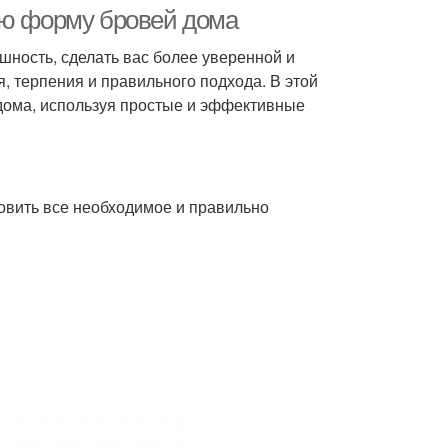
ую форму бровей дома
ность, сделать вас более уверенной и
, терпения и правильного подхода. В этой
ски для бровей
Идеальные брови
 дома, используя простые и эффективные
струменты для
Кисть для бровей
овить все необходимое и правильно
бровей
Брови к цвету
Волосков на бровях
ообразные брови
S-образные брови