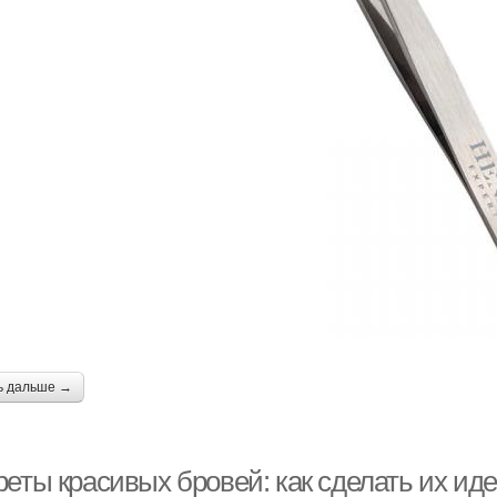
Волосков между
Волос между бровями
Ш
бровями
омады для бровей
Брови без татуажа
Вита
атуральные брови
Кукольные брови
Масло для бровей
ь дальше →
реты красивых бровей: как сделать их и