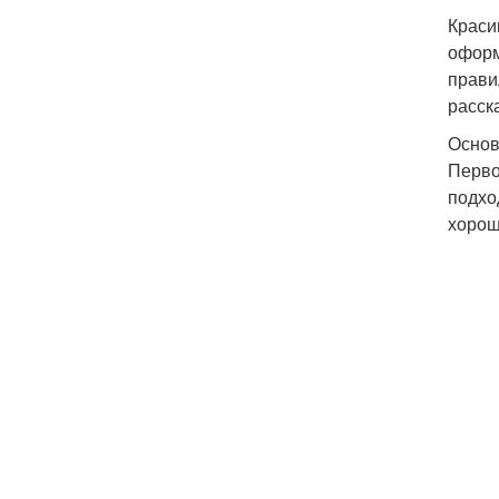
Краси
оформ
прави
расск
Основ
Перво
подхо
хорош