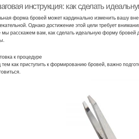
аговая инструкция: как сделать идеальн
ьная форма бровей может кардинально изменить вашу внеш
екательной. Однако достижение этой цели требует внимания
Густые брови
Трафареты для бровей
Кра
е мы расскажем вам, как сделать идеальную форму бровей
ы.
товка к процедуре
Ин
еточка для бровей
Пудры для бровей
 тем как приступить к формированию бровей, важно подгот
товиться.
Брови в домашних
рови без коррекции
условиях
Тушь для бровей
Продукт для бровей
Дуг