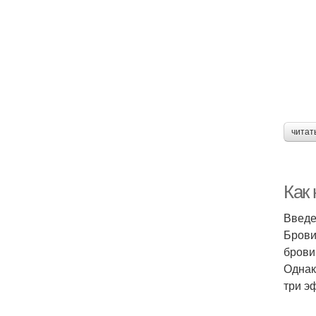
читат
Как
Введ
Брови
брови
Однак
три э