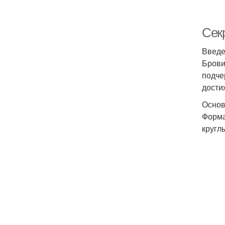
Сек
Введ
Брови
подче
дости
Основ
Форма
кругл