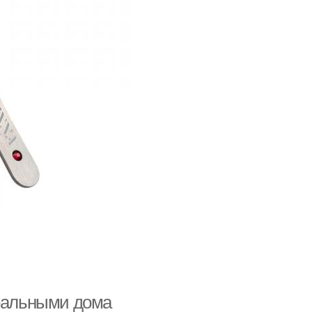
ирокие брови
Помада для бровей
Брови в тон
Средство для бровей
мины для густых
Масло на бровях
бровей
деальными дома