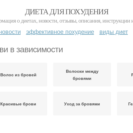
ДИЕТА ДЛЯ ПОХУДЕНИЯ
мация о диетах, новости, отзывы, описания, инструкции 
новости
эффективное похудение
виды диет
ви в зависимости
Волоски между
Волос из бровей
бровями
Красивые брови
Уход за бровями
Ге
ови между сеансами
Правильные брови
Кара