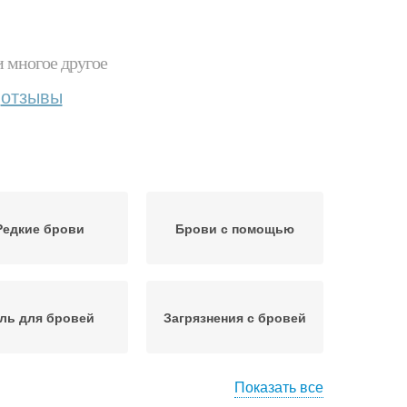
и многое другое
отзывы
Редкие брови
Брови с помощью
ль для бровей
Загрязнения с бровей
Показать все
ндаш для бровей
Карандаши для бровей