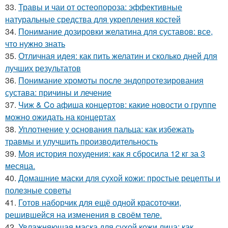
33.
Травы и чаи от остеопороза: эффективные
натуральные средства для укрепления костей
34.
Понимание дозировки желатина для суставов: все,
что нужно знать
35.
Отличная идея: как пить желатин и сколько дней для
лучших результатов
36.
Понимание хромоты после эндопротезирования
сустава: причины и лечение
37.
Чиж & Co афиша концертов: какие новости о группе
можно ожидать на концертах
38.
Уплотнение у основания пальца: как избежать
травмы и улучшить производительность
39.
Моя история похудения: как я сбросила 12 кг за 3
месяца.
40.
Домашние маски для сухой кожи: простые рецепты и
полезные советы
41.
Готов наборчик для ещё одной красоточки,
решившейся на изменения в своём теле.
42.
Увлажняющая маска для сухой кожи лица: как