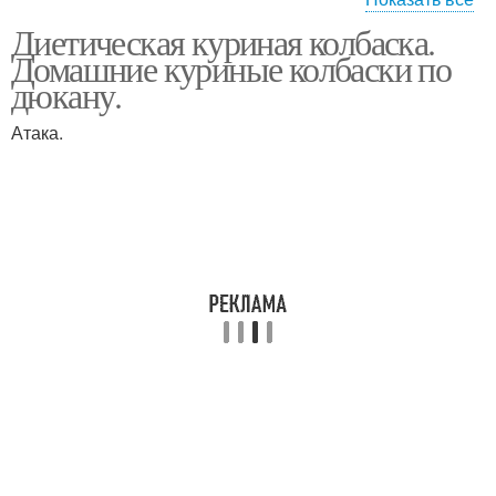
Диетическая куриная колбаска.
Колбаса без желатина
Колбасы без желатина
Домашние куриные колбаски по
дюкану.
Атака.
Колбаса из говядины