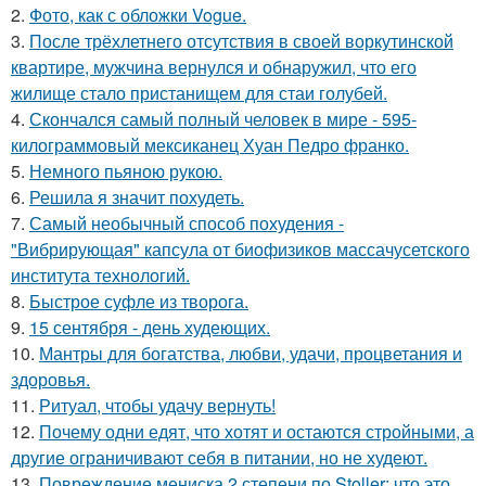
2.
Фото, как с обложки Vogue.
3.
После трёхлетнего отсутствия в своей воркутинской
квартире, мужчина вернулся и обнаружил, что его
жилище стало пристанищем для стаи голубей.
4.
Скончался самый полный человек в мире - 595-
килограммовый мексиканец Хуан Педро франко.
5.
Немного пьяною рукою.
6.
Решила я значит похудеть.
7.
Самый необычный способ похудения -
"Вибрирующая" капсула от биофизиков массачусетского
института технологий.
8.
Быстрое суфле из творога.
9.
15 сентября - день худеющих.
10.
Мантры для богатства, любви, удачи, процветания и
здоровья.
11.
Ритуал, чтобы удачу вернуть!
12.
Почему одни едят, что хотят и остаются стройными, а
другие ограничивают себя в питании, но не худеют.
13.
Повреждение мениска 2 степени по Stoller: что это