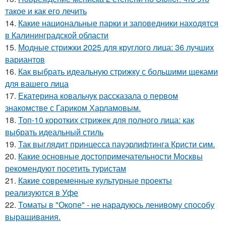
такое и как его лечить
14.
Какие национальные парки и заповедники находятся
в Калининградской области
15.
Модные стрижки 2025 для круглого лица: 36 лучших
вариантов
16.
Как выбрать идеальную стрижку с большими щеками
для вашего лица
17.
Екатерина ковальчук рассказала о первом
знакомстве с Гариком Харламовым.
18.
Топ-10 коротких стрижек для полного лица: как
выбрать идеальный стиль
19.
Так выглядит принцесса пауэрлифтинга Кристи сим.
20.
Какие основные достопримечательности Москвы
рекомендуют посетить туристам
21.
Какие современные культурные проекты
реализуются в Уфе
22.
Томаты в "Окопе" - не нарадуюсь ленивому способу
выращивания.