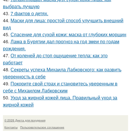
выбрать лучшую
43.
7 фактов о детях.
44.
Маски для лица: простой способ улучшить внешний
вид
45.
Спасение для сухой кожи: маска от глубоких морщин
46.
Лама в Бурятии дал прогноз на год змеи по годам
рождения.
47.
От коленей до стоп ощущение тепла: как это
работает
48.
Секреты успеха Михаила Лабковского: как развить
уверенность в себе
49.
Покорите свой страх и становитесь уверенным в
себе с Михаилом Лабковским
50.
Уход за жирной кожей лица. Правильный уход за
жирной кожей
© 2026 Диета для похудения
Контакты
Пользовательское соглашение