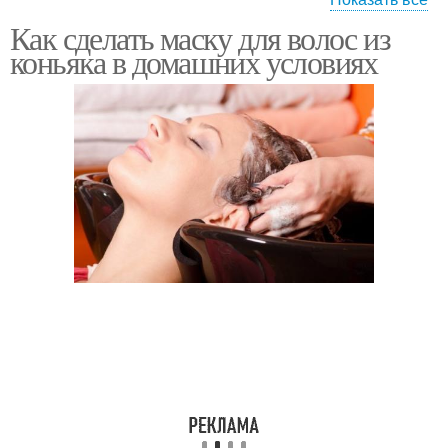
Как сделать маску для волос из
Маска от выпадения
Маски с коньяком
коньяка в домашних условиях
Маска с коньяком