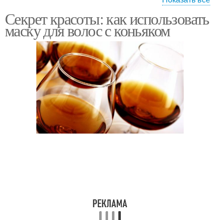
Секрет красоты: как использовать
Маска с коньяком
Маска от выпадения
маску для волос с коньяком
Волос с коньяком