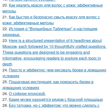
20.
Как удалить краску для волос с кожи: эффективные
методы
21.
Как быстро и безопасно смыть краску для волос с
кожи: эффективные методы
22.
История о "Волшебных Таблетках" и настоящем
здоровье.
23.
Here is a structured presentation of 6 headlines about
Moscow, each followed by 10 thoughtfully crafted questions.
These questions are designed to be engaging and
informative, encouraging readers to explore each topic in
depth
24.
Просто и эффектно: чем рисовать брови в домашних
условиях
25.
Пошаговая инструкция: как покрасить брови в
домашних условиях
26.
О софоре японской.
27.
Какие музеи находятся рядом с Красной площадью
28.
Без татуажа, но с эффектом: что можно сделать с