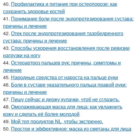
40.
Профилактика и питание при остеопорозе: как
сохранить здоровье костей
41.
Понимание боли после эндопротезирования сустава:
причины и лечение
42.
Отек после эндопротезирования тазобедренного
сустава: причины и лечение
43.
Способы ускорения восстановления после ревизии
нагрузки на ногу
44.
Остеоартроз пальцев рук: причины, симптомы и
лечение
45.
Народные средства от нароста на пальце руки
46.
Боли в суставе указательного пальца правой руки:
причины и лечение
47.
Пишу сейчас и держу кулачки, чтоб не сглазить.
48.
Омолаживающая маска для лица: как увлажнить
кожу и сделать её более молодой
49.
Мой топ продуктов NL, чтобы экстренно.
50.
Простое и эффективное: маска из сметаны для лица