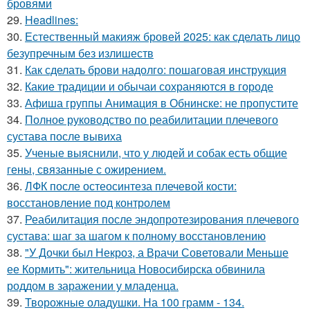
бровями
29.
Headlines:
30.
Естественный макияж бровей 2025: как сделать лицо
безупречным без излишеств
31.
Как сделать брови надолго: пошаговая инструкция
32.
Какие традиции и обычаи сохраняются в городе
33.
Афиша группы Анимация в Обнинске: не пропустите
34.
Полное руководство по реабилитации плечевого
сустава после вывиха
35.
Ученые выяснили, что у людей и собак есть общие
гены, связанные с ожирением.
36.
ЛФК после остеосинтеза плечевой кости:
восстановление под контролем
37.
Реабилитация после эндопротезирования плечевого
сустава: шаг за шагом к полному восстановлению
38.
"У Дочки был Некроз, а Врачи Советовали Меньше
ее Кормить": жительница Новосибирска обвинила
роддом в заражении у младенца.
39.
Творожные оладушки. На 100 грамм - 134.