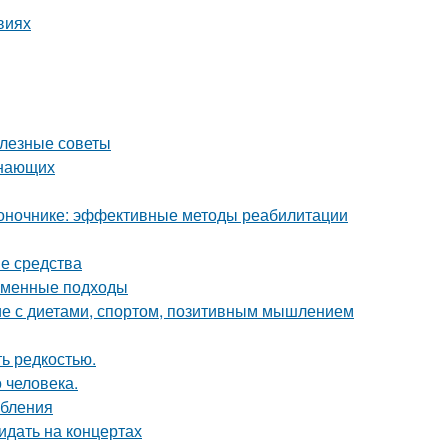
виях
олезные советы
инающих
воночнике: эффективные методы реабилитации
е средства
еменные подходы
ие с диетами, спортом, позитивным мышлением
ь редкостью.
 человека.
ебления
идать на концертах