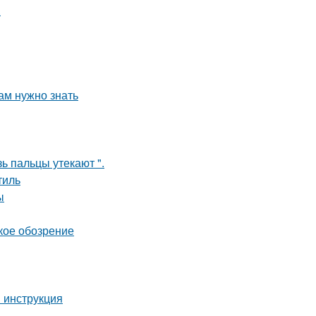
.
ам нужно знать
зь пальцы утекают ".
тиль
ы
кое обозрение
 инструкция