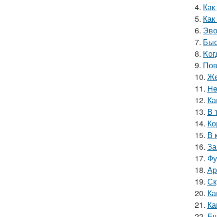
4.
Как
5.
Как
6.
Эво
7.
Быс
8.
Kог
9.
Пов
10.
Же
11.
He
12.
Ка
13.
В 
14.
Ко
15.
В 
16.
За
17.
Фу
18.
Ар
19.
Ск
20.
Ка
21.
Ка
22.
Ещ