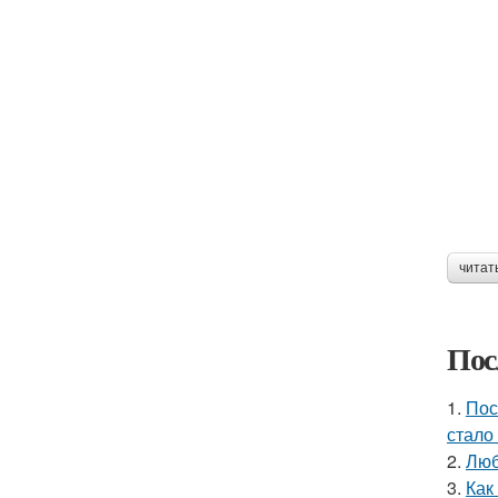
читат
Пос
1.
Пос
стало
2.
Люб
3.
Как