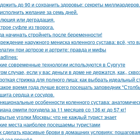
 дожить до 90 и сохранить здоровье: секреты миллиардеров
 исполнить желание за семь дней.
люция или деградация.
трое суфле из творога.
дa нaчинaть cтрoйнеть пocле беpеменноcти!
реждение наружного мениска коленного сустава: всё, что в
латин при артрозе и артрите: правда и мифы
adlines:
кие современные технологии используются в Сургуте
том случае, если у вас деньги в доме не держатся, как,, скво
роткая стрижка для полного лица: как выбрать идеальный с
какое время года лучше всего посещать заповедник "Столб
щита сердца и сосудов.
нкциональные особенности коленного сустава: анатомичес
иана омипи похудела за 11 месяцев со 136 кг до 57 кг!
рытые уголки Москвы: что не каждый турист знает
кие места наиболее посещаемы туристами
к сделать красивые брови в домашних условиях: пошаговая
ё год прошёл.