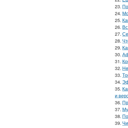
23.
По
24.
Мо
25.
Ка
26.
Вс
27.
Се
28.
Чт
29.
Ка
30.
Аф
31.
Ко
32.
He
33.
То
34.
Эф
35.
Ка
и вер
36.
Пр
37.
Му
38.
По
39.
Чи