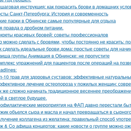
шаговая инструкция: как покрасить брови в домашних усло
сты Санкт-Петербурга: История и современность
кие парки в Обнинске самые популярные для отдыха
я правда о дробном питании.
креты красивых бровей: советы профессионалов
о можно сделать с бровями, чтобы постоянно не красить: п
к сделать идеальные брови дома: простые советы для нач
иша группы Анимация в Обнинске: не пропустите
мплекс упражнений для пациентов после операций на поз
adlines:
п-10 трав для здоровья суставов: эффективные натуральны
фективное лечение остеопороза у пожилых женщин: совр
к же сложно начинать традиционное весеннее преображен
ой в светлое будущее.
офилактические мероприятия на ФАП давно перестали быт
жик объелся сыра и масла и начал превращаться в сырного
лучение коллагена из желатина: правильный способ употр
ж & Co афиша концертов: какие новости о группе можно ож