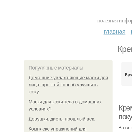
полезная инфор
главная
Кре
Популярные материалы
Кре
Домашние увлажняющие маски для
лица: простой способ улучшить
кожу
Маски для кожи тела в домашних
Кре
условиях?
пок
Девушки, диеты прошлый век.
В сво
Комплекс упражнений для