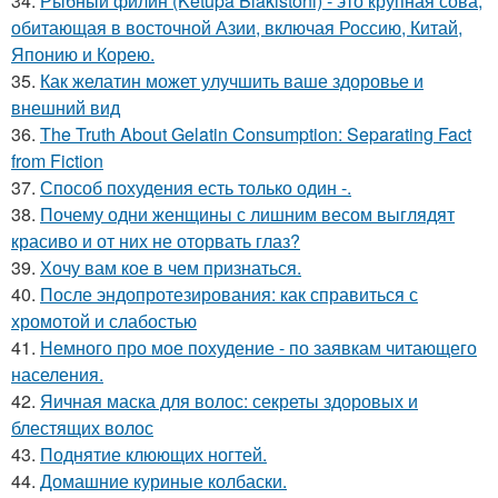
34.
Рыбный филин (Ketupa Blakistoni) - это крупная сова,
обитающая в восточной Азии, включая Россию, Китай,
Японию и Корею.
35.
Как желатин может улучшить ваше здоровье и
внешний вид
36.
The Truth About Gelatin Consumption: Separating Fact
from Fiction
37.
Способ похудения есть только один -.
38.
Почему одни женщины с лишним весом выглядят
красиво и от них не оторвать глаз?
39.
Хочу вам кое в чем признаться.
40.
После эндопротезирования: как справиться с
хромотой и слабостью
41.
Немного про мое похудение - по заявкам читающего
населения.
42.
Яичная маска для волос: секреты здоровых и
блестящих волос
43.
Поднятие клюющих ногтей.
44.
Домашние куриные колбаски.