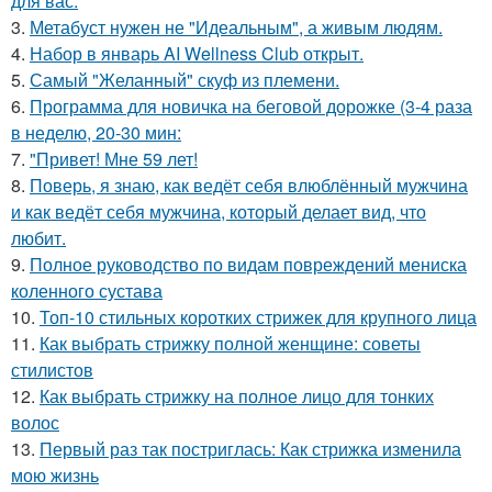
для вас.
3.
Метабуст нужен не "Идеальным", а живым людям.
4.
Набор в январь AI Wellness Club открыт.
5.
Самый "Желанный" скуф из племени.
6.
Программа для новичка на беговой дорожке (3-4 раза
в неделю, 20-30 мин:
7.
"Привет! Мне 59 лет!
8.
Поверь, я знаю, как ведёт себя влюблённый мужчина
и как ведёт себя мужчина, который делает вид, что
любит.
9.
Полное руководство по видам повреждений мениска
коленного сустава
10.
Топ-10 стильных коротких стрижек для крупного лица
11.
Как выбрать стрижку полной женщине: советы
стилистов
12.
Как выбрать стрижку на полное лицо для тонких
волос
13.
Первый раз так постриглась: Как стрижка изменила
мою жизнь