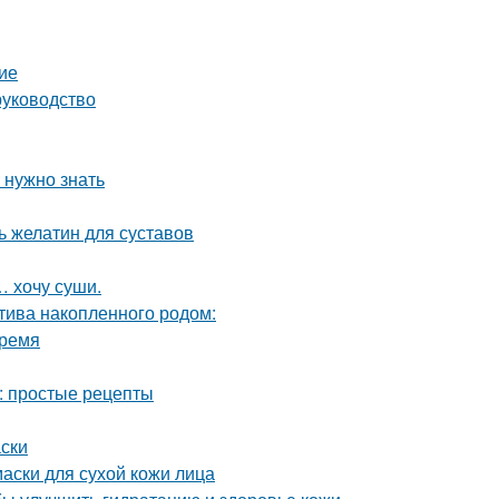
ие
руководство
 нужно знать
 желатин для суставов
… хочу суши.
птива накопленного родом:
время
: простые рецепты
ски
аски для сухой кожи лица