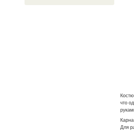
Костю
что о
рукам
Карна
Для р