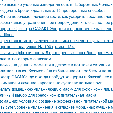
кие высшие учебные заведения есть в Набережных Челнах
к сделать брови идеальными: 15 проверенных способов
К при переломе плечевой кости: как ускорить восстановлен
фективные упражнения при повреждениях плеча: полное 
нцерты Оркестра CAGMO: Энергия и вдохновение на сцене
adlines:
фективные методы лечения вывиха плечевого сустава: что
орожные оладушки. На 100 грамм - 134.
высить эффективность: 5 проверенных способов принимать
ллеги, поговорим о важном.
вочки, на данный момент я в декрете и вот такая ситуация 
литва 99 имен божьих: - (на избавление от проблем и нега
кестр CAGMO: где и когда пройдут концерты в ближайшее 
нимание и лечение наростов на суставах пальцев рук
елать домашнюю увлажняющую маску для сухой кожи лица
личный выбор для зрелой кожи: питательная маска
домашних условиях: создание эффективной питательной ма
высьте уровень увлажнения и сгладите морщины: лучшие м