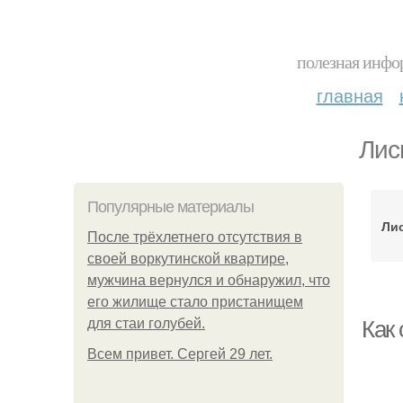
полезная инфор
главная
Лис
Популярные материалы
Лис
После трёхлетнего отсутствия в
своей воркутинской квартире,
мужчина вернулся и обнаружил, что
его жилище стало пристанищем
для стаи голубей.
Как
Всем привет. Сергей 29 лет.