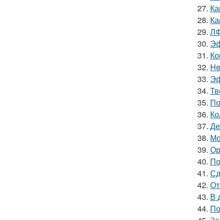
27.
Ка
28.
Ка
29.
ЛФ
30.
Эф
31.
Ко
32.
He
33.
Эф
34.
Тв
35.
По
36.
Ко
37.
Де
38.
Мо
39.
Ор
40.
По
41.
Сд
42.
От
43.
В 
44.
По