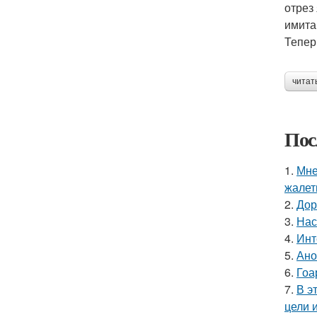
отрез
имита
Тепер
читат
Пос
1.
Мне
жалет
2.
Дор
3.
Нас
4.
Инт
5.
Ано
6.
Гоа
7.
В э
цели 