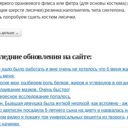
 яркого оранжевого флиса или фетра (для основы костюма);
ции шерсти лисички);резинка;наполнитель типа синтепона.
ь попробуем сшить костюм лисички.
ь дальше →
ледние обновления на сайте:
 надо было работать и мне очень не хотелось что б меня ж
ь меня.
огие мои, разберем роль белков, жиров и углеводов в орга
лаивание мазков. Очень быстро!
ересное исследование попалось.
н. Бывшая девушка была жуткой неряхой, как вспомню - аж
р аветисян посадила 5-летнего сына на диету и нарвалась н
том видео я покажу три универсальных рецепта из творога
и начинки.