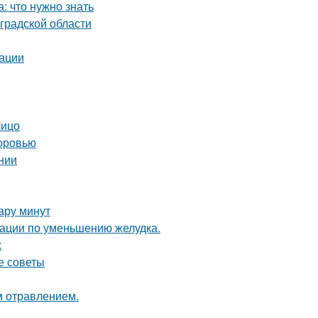
: что нужно знать
градской области
дации
лицо
доровью
ении
пару минут
рации по уменьшению желудка.
х
е советы
м отравлением.