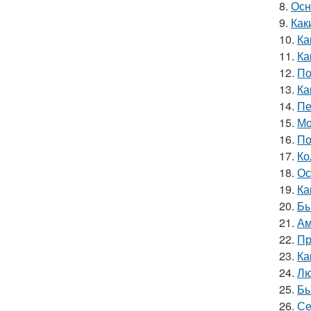
8.
Осн
9.
Как
10.
Ка
11.
Ка
12.
По
13.
Ка
14.
Пе
15.
Мо
16.
По
17.
Ко
18.
Ос
19.
Ка
20.
Бы
21.
Ам
22.
Пр
23.
Ка
24.
Лю
25.
Бы
26.
Се