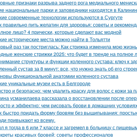
овные признаки разрыва заднего рога медиального мениска
ие национальные парки и заповедники находятся в Калинин
кие современные технологии используются в Сургуте
к правильно пить желатин для здоровья: советы и рекомен
лное лицо? 4 прически, которые сделают вас модной
кие исторические места можно найти в Тольятти
рвый раз так постриглась: Как стрижка изменила мою жизнь
дные женские стрижки 2025: что будет в тренде на полное 
нимание структуры и функции коленного сустава: ключ к з
ленный сустав за 8 минут: все, что нужно знать об его стро
новы функциональной анатомии коленного сустава
кие уникальные музеи есть в Белгороде
стро и безопасно: чем удалить краску для волос с кожи за 
ина усманилаева рассказала о восстановлении после опе
осто и эффектно: чем рисовать брови в домашних условия
к быстро придать форму бровям без выщипывания: просты
ди привыкают ко всему.
л я тогда в 6 или 7 классе и загремел в больницу с пищевы
креты красивых бровей: советы профессионалов