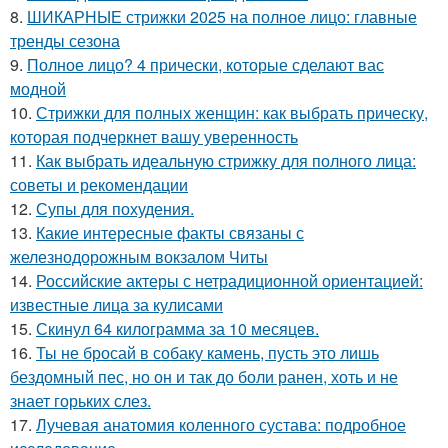
8.
ШИКАРНЫЕ стрижки 2025 на полное лицо: главные
тренды сезона
9.
Полное лицо? 4 прически, которые сделают вас
модной
10.
Стрижки для полных женщин: как выбрать прическу,
которая подчеркнет вашу уверенность
11.
Как выбрать идеальную стрижку для полного лица:
советы и рекомендации
12.
Супы для похудения.
13.
Какие интересные факты связаны с
железнодорожным вокзалом Читы
14.
Российские актеры с нетрадиционной ориентацией:
известные лица за кулисами
15.
Скинул 64 килограмма за 10 месяцев.
16.
Ты не бросай в собаку камень, пусть это лишь
бездомный пес, но он и так до боли ранен, хоть и не
знает горьких слез.
17.
Лучевая анатомия коленного сустава: подробное