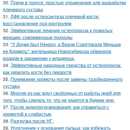
30.
Плечи в тонусе: простые упражнения для разработки
плечевого сустава
31.
ЛФК после остеосинтеза плечевой кости:
восстановление под контролем
32.
Эффективное лечение остеопороза у пожилых
женщин: современные подходы
33.
"У Дочки был Некроз, а Врачи Советовали Меньше
ее Кормить": жительница Новосибирска обвинила
роддом в заражении у младенца.
34.
Эффективные народные средства от остеопороза:
как укрепить кости без лекарств
35.
Понимание хромоты после замены тазобедренного
сустава
36.
Многие из нас ждут свободных от работы дней для
того, чтобы сделать то, что не удается в будние дни.
37.
После эндопротезирования: как справиться с
хромотой и слабостью
38.
Разгрузка после НГ.
39.
Уплотнение у основания пальца: как избежать