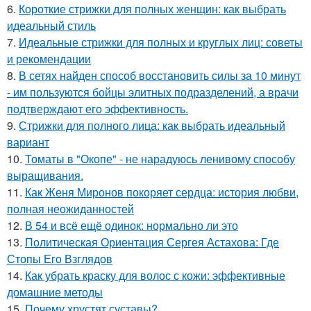
6.
Короткие стрижки для полных женщин: как выбрать
идеальный стиль
7.
Идеальные стрижки для полных и круглых лиц: советы
и рекомендации
8.
В сетях найден способ восстановить силы за 10 минут
- им пользуются бойцы элитных подразделений, а врачи
подтверждают его эффективность.
9.
Стрижки для полного лица: как выбрать идеальный
вариант
10.
Томаты в "Окопе" - не нарадуюсь ленивому способу
выращивания.
11.
Как Женя Миронов покоряет сердца: история любви,
полная неожиданностей
12.
В 54 и всё ещё одинок: нормально ли это
13.
Политическая Ориентация Сергея Астахова: Где
Стопы Его Взглядов
14.
Как убрать краску для волос с кожи: эффективные
домашние методы
15.
Почему хрустят суставы?