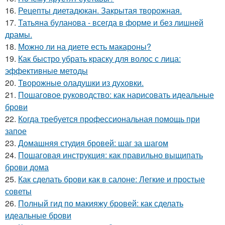
16.
Рецепты диетадюкан. Закрытая творожная.
17.
Татьяна буланова - всегда в форме и без лишней
драмы.
18.
Можно ли на диете есть макароны?
19.
Как быстро убрать краску для волос с лица:
эффективные методы
20.
Творожные оладушки из духовки.
21.
Пошаговое руководство: как нарисовать идеальные
брови
22.
Когда требуется профессиональная помощь при
запое
23.
Домашняя студия бровей: шаг за шагом
24.
Пошаговая инструкция: как правильно выщипать
брови дома
25.
Как сделать брови как в салоне: Легкие и простые
советы
26.
Полный гид по макияжу бровей: как сделать
идеальные брови