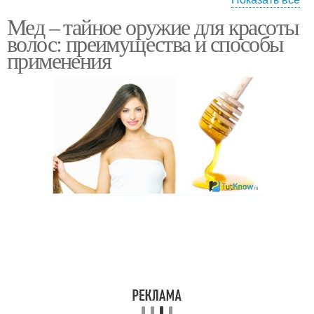
Мед – тайное оружие для красоты
Маска для осветления
Маски для лица
волос: преимущества и способы
применения
Маска для лица
Маска с алоэ
Маска на основе
Маска из алоэ