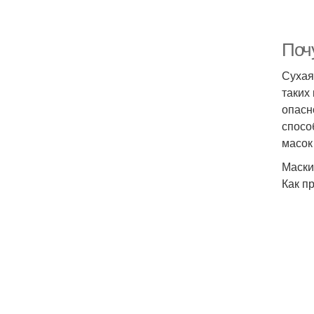
Поч
Сухая
таких
опасн
спосо
масок
Маски
Как п