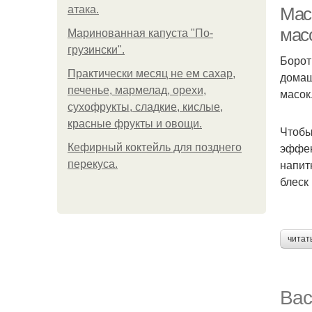
атака.
Мас
мас
Маринованная капуста "По-
грузински".
Борот
Ма
Практически месяц не ем сахар,
домаш
печенье, мармелад, орехи,
масок
сухофрукты, сладкие, кислые,
красные фрукты и овощи.
Чтобы
эффек
Кефирный коктейль для позднего
напит
перекуса.
блеск
читат
Вас