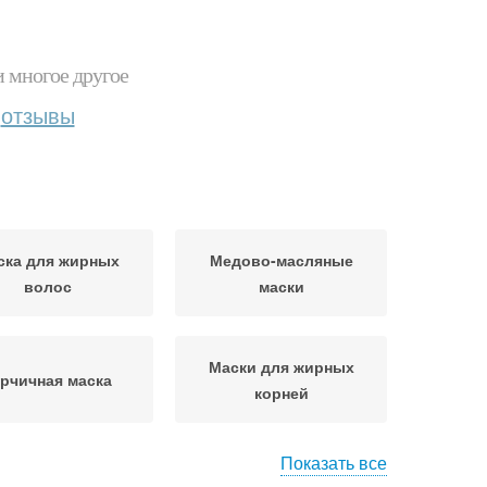
и многое другое
отзывы
ска для жирных
Медово-масляные
волос
маски
Маски для жирных
рчичная маска
корней
Показать все
ефирная маска
Маска с медом