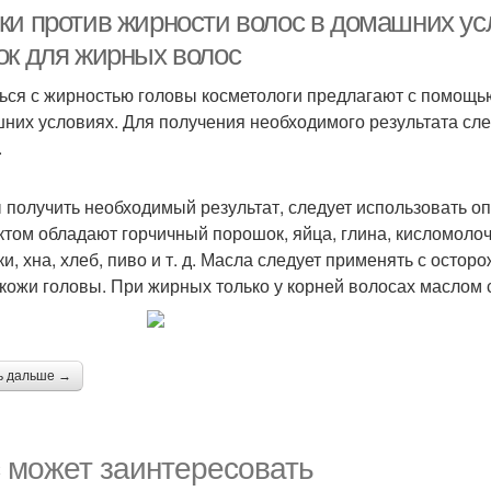
ки против жирности волос в домашних у
ок для жирных волос
ься с жирностью головы косметологи предлагают с помощью
Картофельно-луковая
ска против жирности
них условиях. Для получения необходимого результата сл
маска
.
 получить необходимый результат, следует использовать
том обладают горчичный порошок, яйца, глина, кисломоло
ки, хна, хлеб, пиво и т. д. Масла следует применять с остор
 кожи головы. При жирных только у корней волосах маслом 
ь дальше →
 может заинтересовать