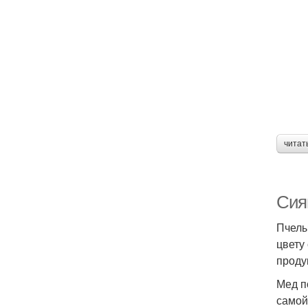
читат
Сия
Пчелы
цвету
проду
Мед п
самой