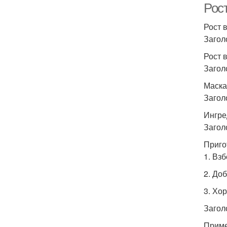
Рост
Рост 
Загол
Рост 
Загол
Маска
Загол
Ингре
Загол
Приго
1. Взб
2. Доб
3. Хо
Загол
Приме