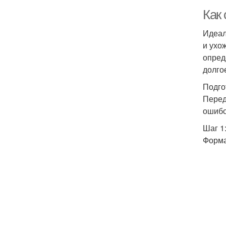
Как 
Идеал
и ухо
опред
долго
Подго
Перед
ошибо
Шаг 1
Форма