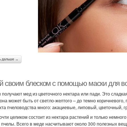
ь дальше →
й своим блеском с помощью маски для в
 получают мед из цветочного нектара или пади. Это сладкая
 она может быть от светло-желтого – до темно коричневого,
кта пчеловодства много: акациевые, липовый, цветочный, г
очти целиком состоит из нектара растений и только немног
 пчелы. Всего в меде насчитывают около 300 полезных веще