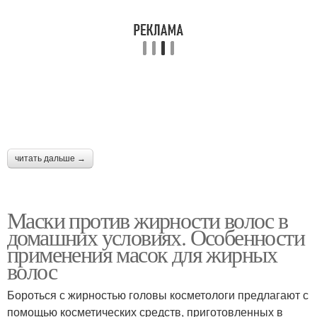
Эффективные маски
Маска от выпадения
Питательная маска
Домашняя маска
Витаминная маска
Репейная маска
читать дальше →
Маски против жирности волос в
домашних условиях. Особенности
применения масок для жирных
волос
Бороться с жирностью головы косметологи предлагают с
помощью косметических средств, приготовленных в