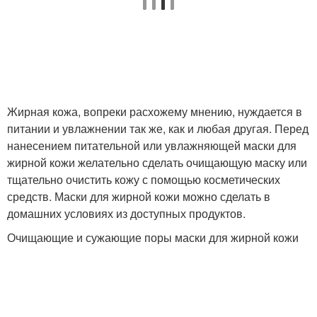
Медово-масляные
Маски для роста
маски
Маска для роста
Горчичная маска
Жирная кожа, вопреки расхожему мнению, нуждается в
питании и увлажнении так же, как и любая другая. Перед
нанесением питательной или увлажняющей маски для
жирной кожи желательно сделать очищающую маску или
Маски для жирных
Картофельно-луковая
тщательно очистить кожу с помощью косметических
корней
маска
средств. Маски для жирной кожи можно сделать в
домашних условиях из доступных продуктов.
Очищающие и сужающие поры маски для жирной кожи
Приготовления при
Маска для волос
излишней жирности