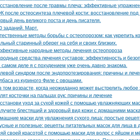
сстановление после травмы плеча: эффективные упражнен
К после остеосинтеза плечевой кости: восстановление под
рвый день великого поста и день писателя.
0 заданий. Март.
тественные методы борьбы с остеопорозом: как укрепить ко
льный старинный оберег на себя и своих близких.
фективные народные методы лечения остеопороза
родные средства лечения суставов: эффективность и безо
 самом деле я с похудением уже очень давно знакома.
левой синдром после эндопротезирования: причины и лече
лбаса из куриного Филе с овощами.
в том возрасте, когда неожиданно может выстрелить любое
лят косточки на пальцах рук: причины и лечение
сстанови уход за сухой кожей с помощью увлажняющих ма
лучите блестящий и здоровый вид кожи с домашними маска
машние маски для увлажнения сухого лица: простые рецеп
усные и полезные: рецепты питательных масок для лица в
яй своей красотой с помощью маски для волос с яйцом и 