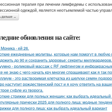
ессионная терапия при лечении лимфедемы с использован
ессионной одеждой, является неотъемлемой частью управ
ь дальше →
ледние обновления на сайте:
 Моника - ей 26.
откие ежедневные молитвы, которые нам помогут в любую 
 дожить до 90 и сохранить здоровье: секреты миллиардеров
уумно - роликовый массаж с RF лифтингом и инфракрасным
е не знаю с чего начать крч многие спрашивают как я так по
ллиум - это растворимая клетчатка из шелухи семян подоро
ро наступит рождественский пост и я хочу ответить на ваш
трое суфле из творога.
откие стрижки для полных женщин: как выбрать идеальный 
пулярные прически 2025 для полного лица: модные тенден
рижки для полного лица: как выбрать идеальный вариант