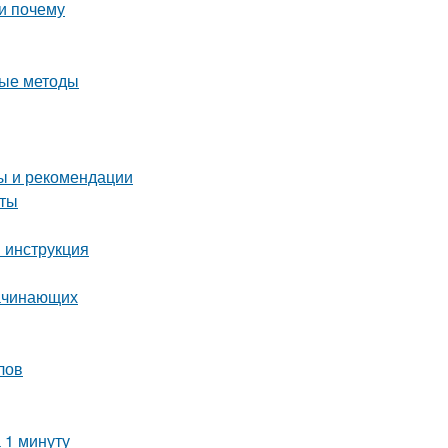
и почему
ные методы
ты и рекомендации
еты
 инструкция
начинающих
лов
 1 минуту