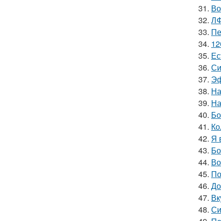
31.
Во
32.
ЛФ
33.
Пе
34.
12
35.
Ес
36.
Си
37.
Эф
38.
На
39.
На
40.
Бо
41.
Ко
42.
Я 
43.
Бо
44.
Во
45.
По
46.
До
47.
Вк
48.
Си