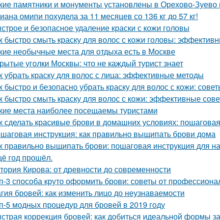
кие памятники и монументы установлены в Орехово-Зуево 
иана омипи похудела за 11 месяцев со 136 кг до 57 кг!
строе и безопасное удаление краски с кожи головы
к быстро смыть краску для волос с кожи головы: эффектив
кие необычные места для отдыха есть в Москве
рытые уголки Москвы: что не каждый турист знает
к убрать краску для волос с лица: эффективные методы
к быстро и безопасно убрать краску для волос с кожи: сове
к быстро смыть краску для волос с кожи: эффективные сов
кие места наиболее посещаемы туристами
к сделать красивые брови в домашних условиях: пошаговая
шаговая инструкция: как правильно выщипать брови дома
к правильно выщипать брови: пошаговая инструкция для 
ё год прошёл.
тория Кирова: от древности до современности
п-3 способа круто оформить брови: советы от профессиона
гия бровей: как изменить лицо до неузнаваемости
п-5 модных процедур для бровей в 2019 году
страя коррекция бровей: как добиться идеальной формы за