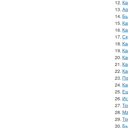
12.
Ка
13.
Ар
14.
Бы
15.
Ка
16.
Ка
17.
Ск
18.
Ка
19.
Ка
20.
Ка
21.
Ка
22.
Ка
23.
По
24.
Ка
25.
Ещ
26.
Ис
27.
То
28.
Ма
29.
То
30.
Бы