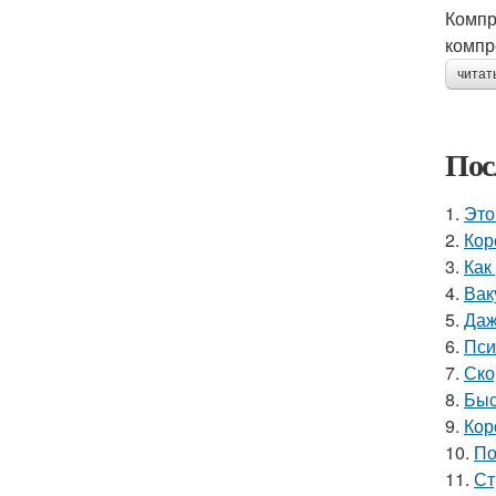
Компр
компр
читат
Пос
1.
Это
2.
Кор
3.
Как
4.
Вак
5.
Даж
6.
Пси
7.
Ско
8.
Быс
9.
Кор
10.
По
11.
Ст