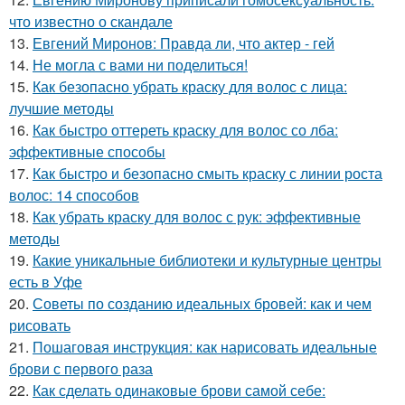
что известно о скандале
13.
Евгений Миронов: Правда ли, что актер - гей
14.
Не могла с вами ни поделиться!
15.
Как безопасно убрать краску для волос с лица:
лучшие методы
16.
Как быстро оттереть краску для волос со лба:
эффективные способы
17.
Как быстро и безопасно смыть краску с линии роста
волос: 14 способов
18.
Как убрать краску для волос с рук: эффективные
методы
19.
Какие уникальные библиотеки и культурные центры
есть в Уфе
20.
Советы по созданию идеальных бровей: как и чем
рисовать
21.
Пошаговая инструкция: как нарисовать идеальные
брови с первого раза
22.
Как сделать одинаковые брови самой себе: