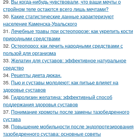
29.
Вы когда-нибудь чувствовали, что ваши мечты о
стройном теле остаются всего лишь мечтами?
30.
Какие статистические данные характеризуют
население Каменска-Уральского
31.
Лечебные травы при остеопорозе: как укрепить кости
природными средствами
32.
Остеопороз: как лечить народными средствами с
пользой для организма
33.
Желатин для суставов: эффективное натуральное
средство
34.
Рецепты диета дюкан.
35.
Пью и суставы молодеют: как питьье влияет на
здоровье суставов
36.
Гидролизин желатина: эффективный способ
поддержания здоровья суставов
37.
Понимание хромоты после замены тазобедренного
сустава
38.
Повышение мобильности после эндопротезирования
тазобедренного сустава: основные советы