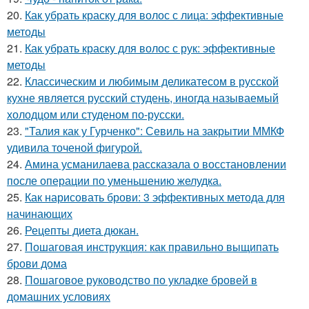
20.
Как убрать краску для волос с лица: эффективные
методы
21.
Как убрать краску для волос с рук: эффективные
методы
22.
Классическим и любимым деликатесом в русской
кухне является русский студень, иногда называемый
холодцом или студеном по-русски.
23.
"Талия как у Гурченко": Севиль на закрытии ММКФ
удивила точеной фигурой.
24.
Амина усманилаева рассказала о восстановлении
после операции по уменьшению желудка.
25.
Как нарисовать брови: 3 эффективных метода для
начинающих
26.
Рецепты диета дюкан.
27.
Пошаговая инструкция: как правильно выщипать
брови дома
28.
Пошаговое руководство по укладке бровей в
домашних условиях