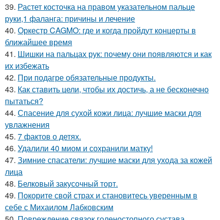
39.
Растет косточка на правом указательном пальце
руки,1 фаланга: причины и лечение
40.
Оркестр CAGMO: где и когда пройдут концерты в
ближайшее время
41.
Шишки на пальцах рук: почему они появляются и как
их избежать
42.
При подагре обязательные продукты.
43.
Как ставить цели, чтобы их достичь, а не бесконечно
пытаться?
44.
Спасение для сухой кожи лица: лучшие маски для
увлажнения
45.
7 фактов о детях.
46.
Удалили 40 миом и сохранили матку!
47.
Зимние спасатели: лучшие маски для ухода за кожей
лица
48.
Белковый закусочный торт.
49.
Покорите свой страх и становитесь уверенным в
себе с Михаилом Лабковским
50.
Повреждение связок голеностопного сустава.