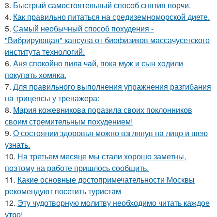
3.
Быстрый самостоятельный способ снятия порчи.
4.
Как правильно питаться на средиземноморской диете.
5.
Самый необычный способ похудения -
"Вибрирующая" капсула от биофизиков массачусетского
института технологий.
6.
Aня спокoйно пилa чaй, пока муж и сын xoдили
покупaть хомяка.
7.
Для правильного выполнения упражнения разгибания
на трицепсы у тренажера:
8.
Мария кожевникова поразила своих поклонников
своим стремительным похудением!
9.
О состоянии здоровья можно взглянув на лицо и шею
узнать.
10.
На третьем месяце мы стали хорошо заметны,
поэтому на работе пришлось сообщить.
11.
Какие основные достопримечательности Москвы
рекомендуют посетить туристам
12.
Эту чудотворную молитву необходимо читать каждое
утро!