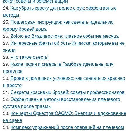
кожи: советы и рекомендации
24.
Как убрать краску для волос с рук: эффективные
методы
25.
Пошаговая инструкция: как сделать идеальную
форму бровей дома
26.
Zoloto во Владивостоке: главное событие месяца
27.
Интересные факты об Усть-Илимске, которые вы не
знали
28.
Что такое съесть!
29.
Какие парки и скверы в Тамбове идеальны для
прогулок
30.
Брови в домашних условиях: как сделать их красиво
и просто
31.
Секреты красивых бровей: советы профессионалов
32.
Эффективные методы восстановления плечевого
сустава после травмы
33.
Концерты Оркестра CAGMO: Энергия и вдохновение
на сцене
34.
Комплекс упражнений после операций на плечевом