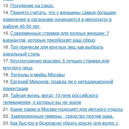
13.
Похудение на соках.
14.
Принято считать, что у женщины самые большие
изменения в организме начинаются в менопаузу в
районе 45-50 лет.
15.
Современные стрижки для полных женщин: 7
вариантов, которые преобразят ваш образ
16.
Топ-прически для круглых лиц: как выбрать
идеальный стиль
17.
Круглогодично красиво: 5 лучших стрижек для
круглого лица
18.
Легенды и мифы Москвы
19.
Евгений Миронов: правда ли о нетрадиционной
ориентации
20.
Тайная жизнь звезд: 10 геев российского
телевидения, о которых вы не знали
21.
Какие парки в Москве подходят для детского отдыха
22.
Замороженные лимоны - средство против рака.
23.
Как быстро и безопасно убрать краску для волос с