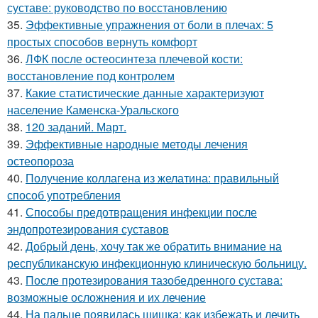
суставе: руководство по восстановлению
35.
Эффективные упражнения от боли в плечах: 5
простых способов вернуть комфорт
36.
ЛФК после остеосинтеза плечевой кости:
восстановление под контролем
37.
Какие статистические данные характеризуют
население Каменска-Уральского
38.
120 заданий. Март.
39.
Эффективные народные методы лечения
остеопороза
40.
Получение коллагена из желатина: правильный
способ употребления
41.
Способы предотвращения инфекции после
эндопротезирования суставов
42.
Добрый день, хочу так же обратить внимание на
республиканскую инфекционную клиническую больницу.
43.
После протезирования тазобедренного сустава:
возможные осложнения и их лечение
44.
На пальце появилась шишка: как избежать и лечить