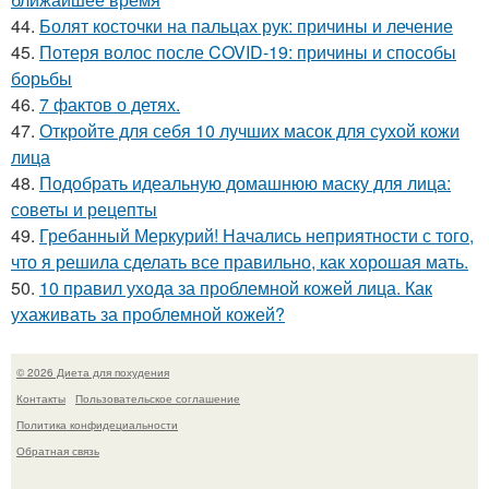
44.
Болят косточки на пальцах рук: причины и лечение
45.
Потеря волос после COVID-19: причины и способы
борьбы
46.
7 фактов о детях.
47.
Откройте для себя 10 лучших масок для сухой кожи
лица
48.
Подобрать идеальную домашнюю маску для лица:
советы и рецепты
49.
Гребанный Меркурий! Начались неприятности с того,
что я решила сделать все правильно, как хорошая мать.
50.
10 правил ухода за проблемной кожей лица. Как
ухаживать за проблемной кожей?
© 2026 Диета для похудения
Контакты
Пользовательское соглашение
Политика конфидециальности
Обратная связь