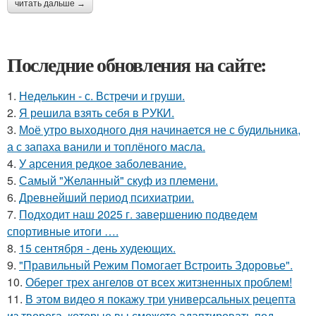
читать дальше →
Последние обновления на сайте:
1.
Неделькин - с. Встречи и груши.
2.
Я решила взять себя в РУКИ.
3.
Моё утро выходного дня начинается не с будильника,
а с запаха ванили и топлёного масла.
4.
У арсения редкое заболевание.
5.
Самый "Желанный" скуф из племени.
6.
Древнейший период психиатрии.
7.
Подходит наш 2025 г. завершению подведем
спортивные итоги ….
8.
15 сентября - день худеющих.
9.
"Правильный Режим Помогает Встроить Здоровье".
10.
Оберег трех ангелов от всех житзненных проблем!
11.
В этом видео я покажу три универсальных рецепта
из творога, которые вы сможете адаптировать под