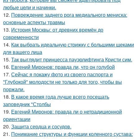
любые цели и начинки.
12.
Повреждение заднего рога медиального мениска:
основные аспекты травмы
13.
История Москвы: от древних времён до
современности
14.
Как выбрать идеальную стрижку с большими щеками
для вашего лица
15.
Так выглядит принцесса пауэрлифтинга Кристи сим.
16.
Евгений Миронов: правда ли, что он голубой
17.
Сейчас я покажу фото из своего паспорта и
"Глубокой" молодости не только для того, чтобы вы
поржали.
18.
В какое время года лучше всего посещать
заповедник "Столбы
19.
Евгений Миронов: правда ли о нетрадиционной
ориентации
20.
Защита сердца и сосудов.
21.
Понимание структуры и функции коленного сустава: