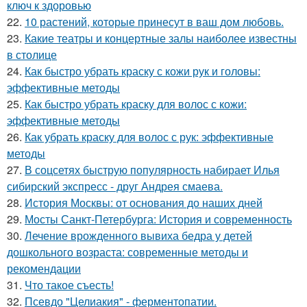
ключ к здоровью
22.
10 растений, которые принесут в ваш дом любовь.
23.
Какие театры и концертные залы наиболее известны
в столице
24.
Как быстро убрать краску с кожи рук и головы:
эффективные методы
25.
Как быстро убрать краску для волос с кожи:
эффективные методы
26.
Как убрать краску для волос с рук: эффективные
методы
27.
В соцсетях быструю популярность набирает Илья
сибирский экспресс - друг Андрея смаева.
28.
История Москвы: от основания до наших дней
29.
Мосты Санкт-Петербурга: История и современность
30.
Лечение врожденного вывиха бедра у детей
дошкольного возраста: современные методы и
рекомендации
31.
Что такое съесть!
32.
Псевдо "Целиакия" - ферментопатии.