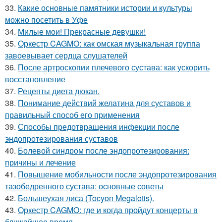
33.
Какие основные памятники истории и культуры
можно посетить в Уфе
34.
Милые мои! Прекрасные девушки!
35.
Оркестр CAGMO: как омская музыкальная группа
завоевывает сердца слушателей
36.
После артроскопии плечевого сустава: как ускорить
восстановление
37.
Рецепты диета дюкан.
38.
Понимание действий желатина для суставов и
правильный способ его применения
39.
Способы предотвращения инфекции после
эндопротезирования суставов
40.
Болевой синдром после эндопротезирования:
причины и лечение
41.
Повышение мобильности после эндопротезирования
тазобедренного сустава: основные советы
42.
Большеухая лиса (Tocyon Megalotis).
43.
Оркестр CAGMO: где и когда пройдут концерты в
ближайшее время