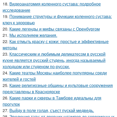
18.
Видеоанатомия коленного сустава: подробное
исследование
19.
Понимание структуры и функции коленного сустава:
ключ к здоровью
20.
Какие легенды и мифы связаны с Оренбургом
21.
Мы исполняем желания.
22.
Как отмыть краску с кожи: простые и эффективные
методы
23.
Классическим и любимым деликатесом в русской
кухне является русский студень, иногда называемый
холодцом или студеном по-русски.
24.
Какие театры Москвы наиболее популярны среди
жителей и гостей
25.
Какие религиозные общины и культовые сооружения
представлены в Красноярске
26.
Какие парки и скверы в Тамбове идеальны для
прогулок
27.
Выйду в поле голая, съест пускай медведь.
28.
Эволюция тату: от древних штампов до современных