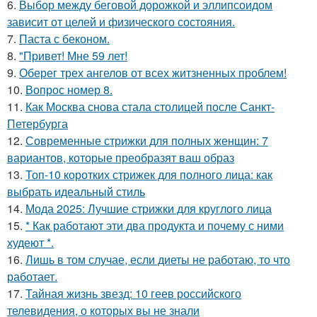
6.
Выбор между беговой дорожкой и эллипсоидом
зависит от целей и физического состояния.
7.
Паста с беконом.
8.
"Привет! Мне 59 лет!
9.
Оберег трех ангелов от всех житзненных проблем!
10.
Вопрос номер 8.
11.
Как Москва снова стала столицей после Санкт-
Петербурга
12.
Современные стрижки для полных женщин: 7
вариантов, которые преобразят ваш образ
13.
Топ-10 коротких стрижек для полного лица: как
выбрать идеальный стиль
14.
Мода 2025: Лучшие стрижки для круглого лица
15.
* Как работают эти два продукта и почему с ними
худеют *.
16.
Лишь в том случае, если диеты не работаю, то что
работает.
17.
Тайная жизнь звезд: 10 геев российского
телевидения, о которых вы не знали