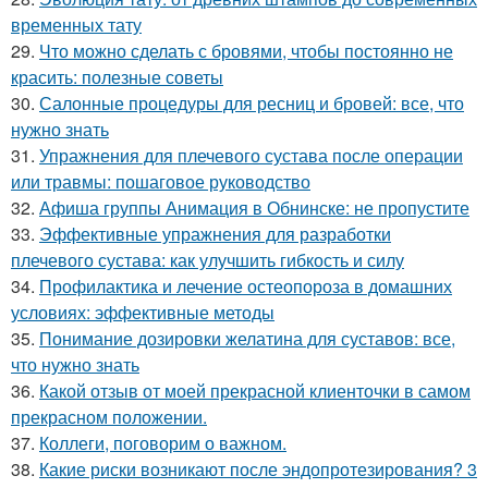
временных тату
29.
Что можно сделать с бровями, чтобы постоянно не
красить: полезные советы
30.
Салонные процедуры для ресниц и бровей: все, что
нужно знать
31.
Упражнения для плечевого сустава после операции
или травмы: пошаговое руководство
32.
Афиша группы Анимация в Обнинске: не пропустите
33.
Эффективные упражнения для разработки
плечевого сустава: как улучшить гибкость и силу
34.
Профилактика и лечение остеопороза в домашних
условиях: эффективные методы
35.
Понимание дозировки желатина для суставов: все,
что нужно знать
36.
Какой отзыв от моей прекрасной клиенточки в самом
прекрасном положении.
37.
Коллеги, поговорим о важном.
38.
Какие риски возникают после эндопротезирования? 3