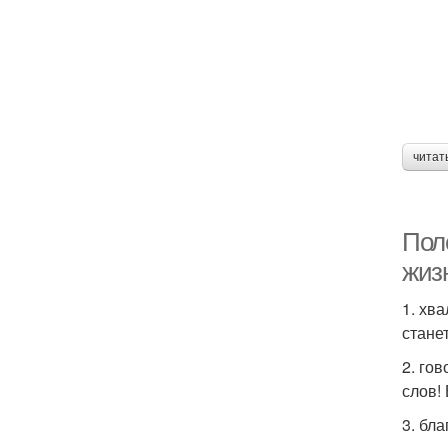
читат
Пол
жиз
1. хв
стане
2. го
слов!
3. бл