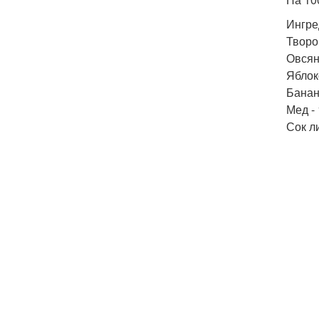
Ингре
Творо
Овсян
Яблоко
Банан
Мед - 
Сок ли