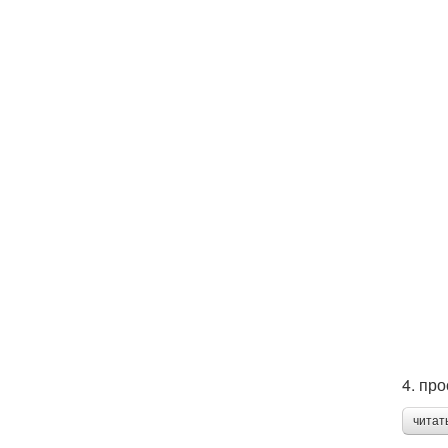
4. пр
читат