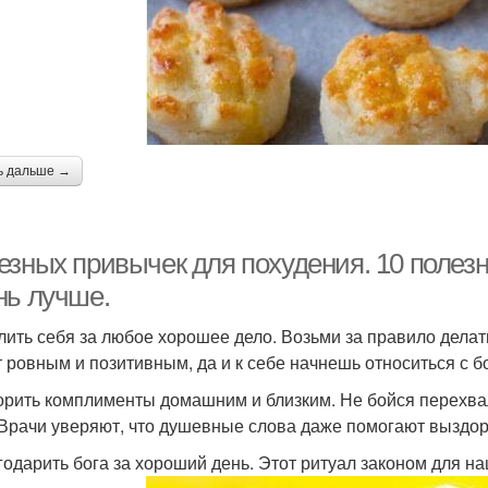
ь дальше →
езных привычек для похудения. 10 полез
нь лучше.
алить себя за любое хорошее дело. Возьми за правило делат
т ровным и позитивным, да и к себе начнешь относиться с 
ворить комплименты домашним и близким. Не бойся перехва
 Врачи уверяют, что душевные слова даже помогают выздор
агодарить бога за хороший день. Этот ритуал законом для 