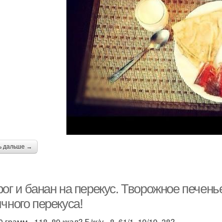
ь дальше →
ог и банан на перекус. Творожное печень
чного перекуса!
 грамм - 118. 89 ккал? Б/ж/у - 8. 61/1. 19/19. 38?