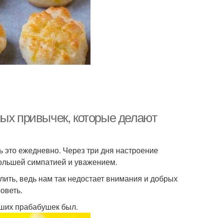
ных привычек, которые делают
ь это ежедневно. Через три дня настроение
большей симпатией и уважением.
лить, ведь нам так недостает внимания и добрых
оветь.
наших прабабушек был.