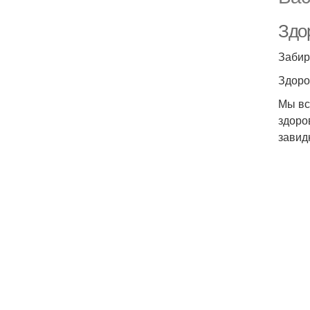
Здор
Забир
Здоро
Мы вс
здоро
завид