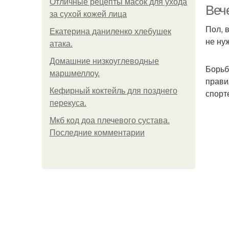
Отличные рецепты масок для ухода
Веч
за сухой кожей лица
Пол, 
Екатерина даниленко хлебушек
не ну
атака.
Домашние низкоуглеводные
Борьб
маршмеллоу.
прави
Кефирный коктейль для позднего
спорт
перекуса.
Мкб код доа плечевого сустава.
Последние комментарии