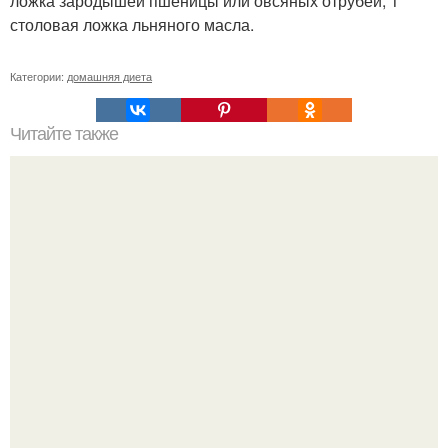
ложка зародышей пшеницы или овсяных отрубей, 1
столовая ложка льняного масла.
Категории:
домашняя диета
Читайте также
Домашняя, варёная колбаса в кружке?