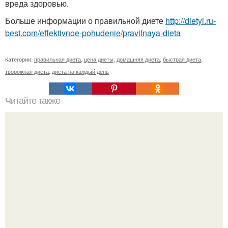
вреда здоровью.
Больше информации о правильной диете
http://dietyi.ru-
best.com/effektivnoe-pohudenie/pravilnaya-dieta
Категории:
правильная диета
,
цена диеты
,
домашняя диета
,
быстрая диета
,
творожная диета
,
диета на каждый день
Читайте также
Сильный заговор на БЛАГОПОЛУЧИЕ в доме!