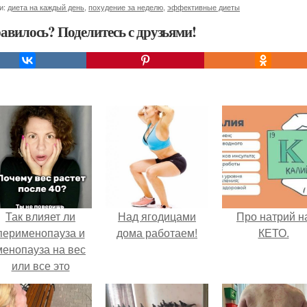
и:
диета на каждый день
,
похудение за неделю
,
эффективные диеты
авилось? Поделитесь с друзьями!
Так влияет ли
Над ягодицами
Про натрий н
перименопауза и
дома работаем!
КЕТО.
менопауза на вес
или все это
ерунда?