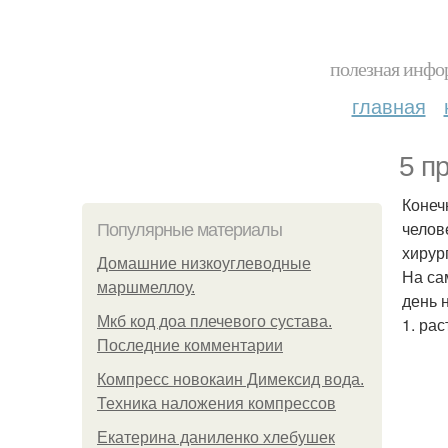
полезная инфор
главная
5 п
Конеч
челов
Популярные материалы
хирур
Домашние низкоуглеводные
На са
маршмеллоу.
день 
Мкб код доа плечевого сустава.
1. ра
Последние комментарии
Компресс новокаин Димексид вода.
Техника наложения компрессов
Екатерина даниленко хлебушек