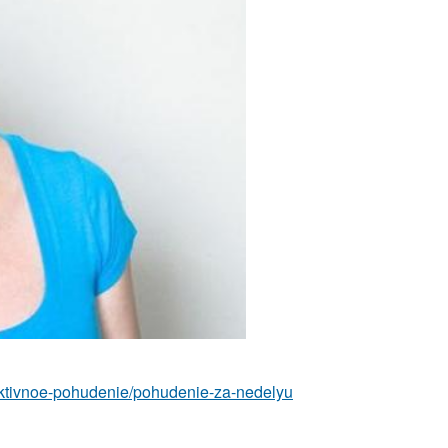
ffektivnoe-pohudenie/pohudenie-za-nedelyu