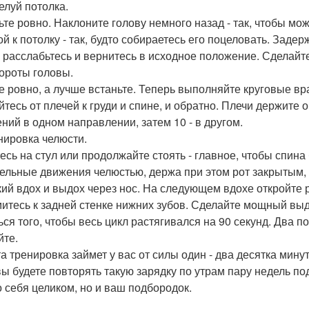
елуй потолка.
ьте ровно. Наклоните голову немного назад - так, чтобы мо
й к потолку - так, будто собираетесь его поцеловать. Задер
 расслабьтесь и вернитесь в исходное положение. Сделайте
вороты головы.
е ровно, а лучше встаньте. Теперь выполняйте круговые в
йтесь от плечей к груди и спине, и обратно. Плечи держите
ний в одном направлении, затем 10 - в другом.
енировка челюсти.
есь на стул или продолжайте стоять - главное, чтобы спин
ельные движения челюстью, держа при этом рот закрытым,
кий вдох и выдох через нос. На следующем вдохе откройте 
итесь к задней стенке нижних зубов. Сделайте мощный выд
ься того, чтобы весь цикл растягивался на 90 секунд. Два п
йте.
та тренировка займет у вас от силы один - два десятка мину
вы будете повторять такую зарядку по утрам пару недель под
о себя целиком, но и ваш подбородок.