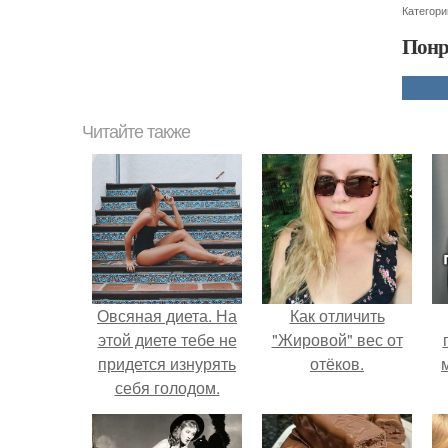
Категори
Понр
Читайте также
Овсяная диета. На
Как отличить
этой диете тебе не
"Жировой" вес от
придется изнурять
отёков.
себя голодом.