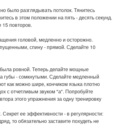
жно было разглядывать потолок. Тянитесь
житесь в этом положении на пять - десять секунд.
 15 повторов.
ращения головой, медленно и осторожно.
 опущенными, спину - прямой. Сделайте 10
а была ровной. Теперь делайте мощные
 а губы - сомкнутыми. Сделайте медленный
рот как можно шире, кончиком языка плотно
ох с отчетливым звуком "а". Попробуйте
овтора этого упражнения за одну тренировку
т. Секрет ее эффективности - в регулярности:
ряд, то обязательно заставите похудеть не