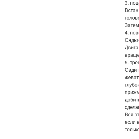
3. поц
Встан
голово
Затем
4. по
Сядьт
Двига
враще
5. тр
Садит
жеват
глубо
прижм
добит
сдела
Вся э
если 
тольк