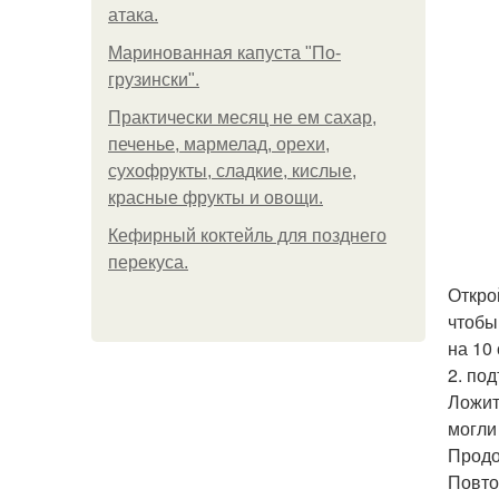
атака.
Маринованная капуста "По-
грузински".
Практически месяц не ем сахар,
печенье, мармелад, орехи,
сухофрукты, сладкие, кислые,
красные фрукты и овощи.
Кефирный коктейль для позднего
перекуса.
Откро
чтобы
на 10
2. по
Ложит
могли
Продо
Повто