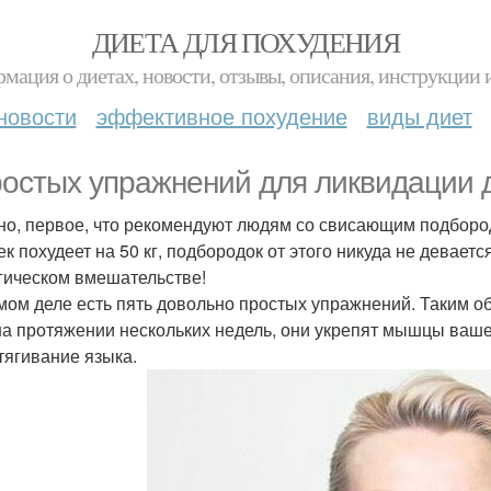
ДИЕТА ДЛЯ ПОХУДЕНИЯ
мация о диетах, новости, отзывы, описания, инструкции 
новости
эффективное похудение
виды диет
ростых упражнений для ликвидации 
но, первое, что рекомендуют людям со свисающим подбородк
ек похудеет на 50 кг, подбородок от этого никуда не девает
гическом вмешательстве!
мом деле есть пять довольно простых упражнений. Таким о
на протяжении нескольких недель, они укрепят мышцы ваше
стягивание языка.