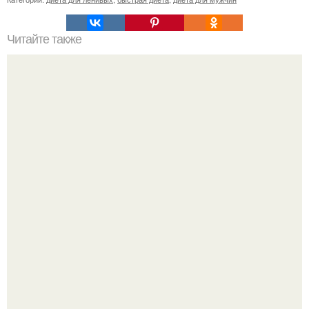
Читайте также
Диета "Любимая". За 7 дней уходит до 10 кг.
Метабуст нужен не "Идеальным", а живым людям.