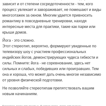
зависит и от степени сосредоточенности - тем, кого
процесс увлекает и завораживает, не помешают и виды
многоэтажек за окном. Многим удается привносить
романтику в повседневные тренировки, находя
интересные места для практики, такие как парки или
крыши домов.
Йога - это сложно.
Этот стереотип, вероятно, формируют увиденные по
телевизору шоу с участием профессиональных
индийских йогов, демонстрирующих чудеса гибкости и
силы. Помните: йога - не соревнование, здесь нет
сильных и слабых, победивших или проигравших. Тем
она и хороша, что может дать очень многое независимо
от уровня физической подготовки.
Не позволяйте стереотипам препятствовать вашим
новым начинаниям.
Категории:
диета для ленивых
,
быстрая диета
,
диета для мужчин