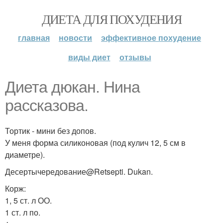
ДИЕТА ДЛЯ ПОХУДЕНИЯ
главная
новости
эффективное похудение
виды диет
отзывы
Диета дюкан. Нина
рассказова.
Тортик - мини без допов.
У меня форма силиконовая (под кулич 12, 5 см в
диаметре).
Десертычередование@Retsepti. Dukan.
Корж:
1, 5 ст. л ОО.
1 ст. л по.