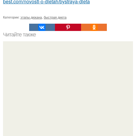
best.com/novosti-o-dietah/bystraya-dieta
Категории:
этапы дюкана
,
быстрая диета
Читайте также
Диета на ночь. Мед.