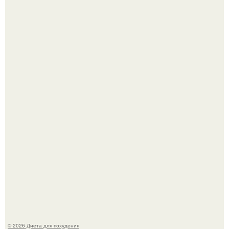
После трёхлетнего отсутствия в своей воркутинской
квартире, мужчина вернулся и обнаружил, что его
жилище стало пристанищем для стаи голубей.
Синдром красной кожи: британец превратил себя в
инвалида из-за бесконтрольного использования мази.
© 2026 Диета для похудения