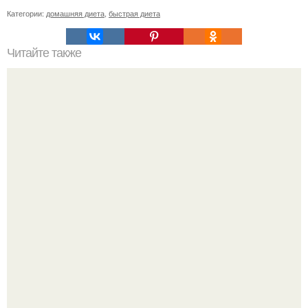
Категории:
домашняя диета
,
быстрая диета
Читайте также
Самое полезное пирожное "Капучино" от лены
никулиной.