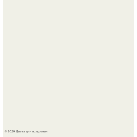
Владимир Меньшов без памяти влюбился в молодую
актрису и даже решил уйти от алентовой ради неё.
Это Моника - ей 26.
© 2026 Диета для похудения