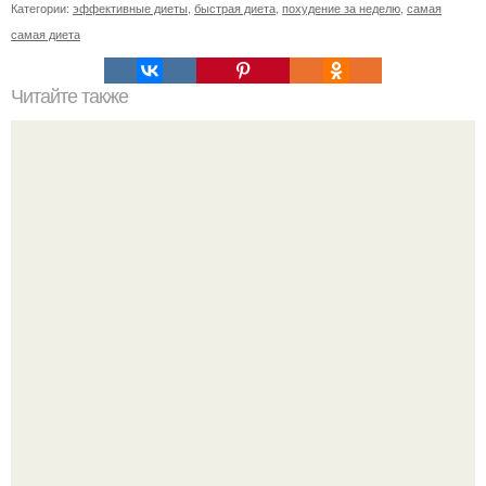
Категории:
эффективные диеты
,
быстрая диета
,
похудение за неделю
,
самая
самая диета
Читайте также
Воду пей перед едой - будешь долго молодой.